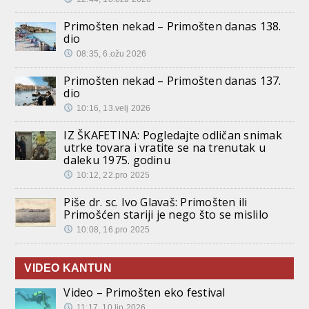
Primošten nekad – Primošten danas 138.
dio
08:35, 6.ožu 2026
Primošten nekad – Primošten danas 137.
dio
10:16, 13.velj 2026
IZ ŠKAFETINA: Pogledajte odličan snimak
utrke tovara i vratite se na trenutak u
daleku 1975. godinu
10:12, 22.pro 2025
Piše dr. sc. Ivo Glavaš: Primošten ili
Primošćen stariji je nego što se mislilo
10:08, 16.pro 2025
VIDEO KANTUN
Video – Primošten eko festival
11:17, 10.lip 2026