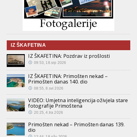
IZ ŠKAFETINA
IZ ŠKAFETINA: Pozdrav iz prošlosti
09:53, 18.srp 2026
IZ ŠKAFETINA: Primošten nekad –
Primošten danas 140. dio
08:55, 8.svi 2026
VIDEO: Umjetna inteligencija oživjela stare
fotografije Primoštena
20:25, 4.tra 2026
Primošten nekad – Primošten danas 139.
dio
12:44, 18.ožu 2026