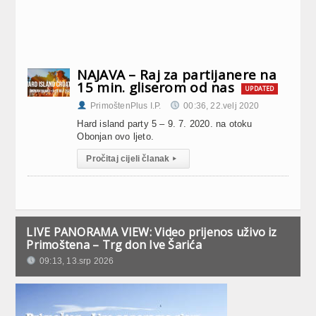
NAJAVA – Raj za partijanere na
15 min. gliserom od nas
UPDATED
PrimoštenPlus I.P.
00:36, 22.velj 2020
Hard island party 5 – 9. 7. 2020. na otoku
Obonjan ovo ljeto.
Pročitaj cijeli članak
▸
LIVE PANORAMA VIEW: Video prijenos uživo iz
Primoštena – Trg don Ive Šarića
09:13, 13.srp 2026