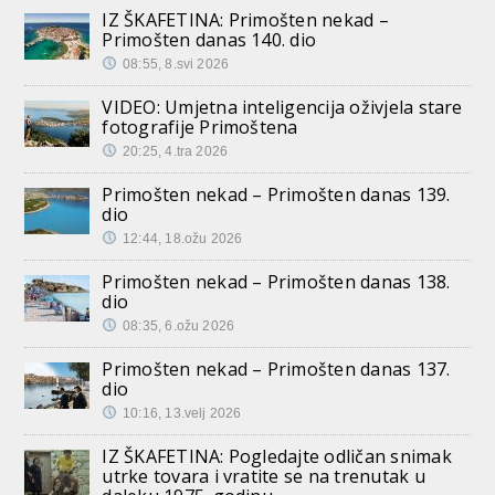
IZ ŠKAFETINA: Primošten nekad –
Primošten danas 140. dio
08:55, 8.svi 2026
VIDEO: Umjetna inteligencija oživjela stare
fotografije Primoštena
20:25, 4.tra 2026
Primošten nekad – Primošten danas 139.
dio
12:44, 18.ožu 2026
Primošten nekad – Primošten danas 138.
dio
08:35, 6.ožu 2026
Primošten nekad – Primošten danas 137.
dio
10:16, 13.velj 2026
IZ ŠKAFETINA: Pogledajte odličan snimak
utrke tovara i vratite se na trenutak u