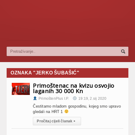
OZNAKA "JERKO ŠUBAŠIĆ"
Primoštenac na kvizu osvojio
laganih 30 000 Kn
PrimoštenPlus I.P.
19:19, 2.sij 2020
Čestitamo mladom gospodinu, kojeg smo upravo
gledali na HRT 1
Pročitaj cijeli članak
▸