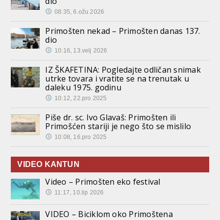
dio
08:35, 6.ožu 2026
Primošten nekad – Primošten danas 137.
dio
10:16, 13.velj 2026
IZ ŠKAFETINA: Pogledajte odličan snimak
utrke tovara i vratite se na trenutak u
daleku 1975. godinu
10:12, 22.pro 2025
Piše dr. sc. Ivo Glavaš: Primošten ili
Primošćen stariji je nego što se mislilo
10:08, 16.pro 2025
VIDEO KANTUN
Video – Primošten eko festival
11:17, 10.lip 2026
VIDEO – Biciklom oko Primoštena