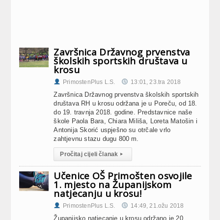
Završnica Državnog prvenstva
školskih sportskih društava u
krosu
PrimostenPlus L.S.
13:01, 23.tra 2018
Završnica Državnog prvenstva školskih sportskih
društava RH u krosu održana je u Poreču, od 18.
do 19. travnja 2018. godine. Predstavnice naše
škole Paola Bara, Chiara Miliša, Loreta Matošin i
Antonija Skorić uspješno su otrčale vrlo
zahtjevnu stazu dugu 800 m.
Pročitaj cijeli članak
▸
Učenice OŠ Primošten osvojile
1. mjesto na Županijskom
natjecanju u krosu!
PrimostenPlus L.S.
14:49, 21.ožu 2018
Županijsko natjecanje u krosu održano je 20.