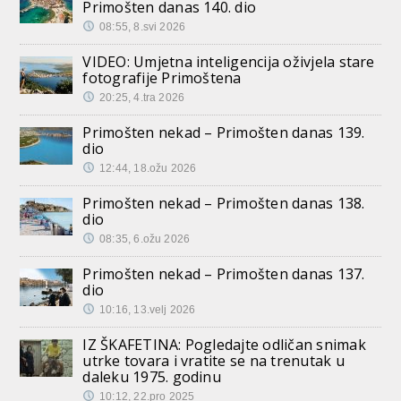
Primošten danas 140. dio
08:55, 8.svi 2026
VIDEO: Umjetna inteligencija oživjela stare
fotografije Primoštena
20:25, 4.tra 2026
Primošten nekad – Primošten danas 139.
dio
12:44, 18.ožu 2026
Primošten nekad – Primošten danas 138.
dio
08:35, 6.ožu 2026
Primošten nekad – Primošten danas 137.
dio
10:16, 13.velj 2026
IZ ŠKAFETINA: Pogledajte odličan snimak
utrke tovara i vratite se na trenutak u
daleku 1975. godinu
10:12, 22.pro 2025