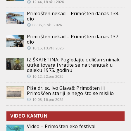
12:44, 18.ožu 2026
Primošten nekad – Primošten danas 138.
dio
08:35, 6.ožu 2026
Primošten nekad – Primošten danas 137.
dio
10:16, 13.velj 2026
IZ ŠKAFETINA: Pogledajte odličan snimak
utrke tovara i vratite se na trenutak u
daleku 1975. godinu
10:12, 22.pro 2025
Piše dr. sc. Ivo Glavaš: Primošten ili
Primošćen stariji je nego što se mislilo
10:08, 16.pro 2025
VIDEO KANTUN
Video – Primošten eko festival