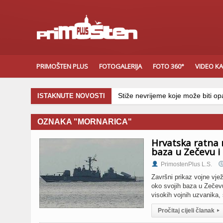
PRIMOŠTEN PLUS
FOTOGALERIJA
FOTO 360°
VIDEO K
Stiže nevrijeme koje može biti opas
ISTAKNUTE NOVOSTI
OZNAKA "MORNARICA"
Hrvatska ratna 
baza u Zečevu i
PrimostenPlus L.S.
Završni prikaz vojne vje
oko svojih baza u Zečevu 
visokih vojnih uzvanika,
Pročitaj cijeli članak
▸