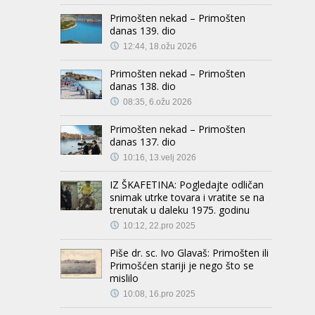
Primošten nekad – Primošten
danas 139. dio
12:44, 18.ožu 2026
Primošten nekad – Primošten
danas 138. dio
08:35, 6.ožu 2026
Primošten nekad – Primošten
danas 137. dio
10:16, 13.velj 2026
IZ ŠKAFETINA: Pogledajte odličan
snimak utrke tovara i vratite se na
trenutak u daleku 1975. godinu
10:12, 22.pro 2025
Piše dr. sc. Ivo Glavaš: Primošten ili
Primošćen stariji je nego što se
mislilo
10:08, 16.pro 2025