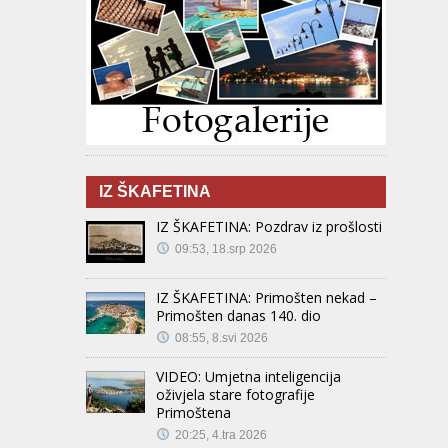
IZ ŠKAFETINA
IZ ŠKAFETINA: Pozdrav iz prošlosti
09:53, 18.srp 2026
IZ ŠKAFETINA: Primošten nekad –
Primošten danas 140. dio
08:55, 8.svi 2026
VIDEO: Umjetna inteligencija
oživjela stare fotografije
Primoštena
20:25, 4.tra 2026