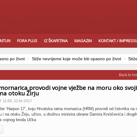
ANTUN
FORA PLUS
IZ ŠKAFETINA
MAGAZIN
KONTAKT / IMPRES
no po život
Stiže nevrijeme koje može biti opasno po život
Stiže 
Back to h
mornarica provodi vojne vježbe na moru oko svoj
 na otoku Žirju
11:00, 22.lis 2017
žbe ‘Harpun 17’, koju Hrvatska ratna mornarica (HRM) provodi od četvrtka na
i na otoku Žirju, uživo, u društvu ministra obrane Damira Krstičevića i drugi
 s vojnog broda Učka