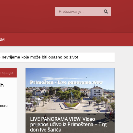
SUM
nevrijeme koje može biti opasno po život
omepage
ih
 moru
h
LIVE PANORAMA VIEW: Video
prijenos uživo iz Primoštena – Trg
don Ive Šarića