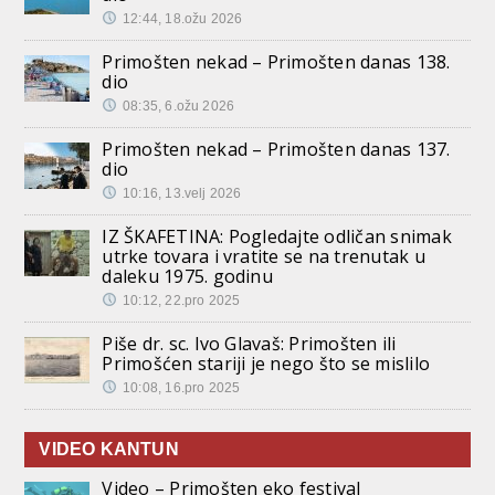
12:44, 18.ožu 2026
Primošten nekad – Primošten danas 138.
dio
08:35, 6.ožu 2026
Primošten nekad – Primošten danas 137.
dio
10:16, 13.velj 2026
IZ ŠKAFETINA: Pogledajte odličan snimak
utrke tovara i vratite se na trenutak u
daleku 1975. godinu
10:12, 22.pro 2025
Piše dr. sc. Ivo Glavaš: Primošten ili
Primošćen stariji je nego što se mislilo
10:08, 16.pro 2025
VIDEO KANTUN
Video – Primošten eko festival