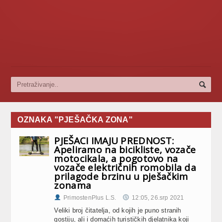
OZNAKA "PJEŠAČKA ZONA"
PJEŠACI IMAJU PREDNOST:
Apeliramo na bicikliste, vozače
motocikala, a pogotovo na
vozače električnih romobila da
prilagode brzinu u pješačkim
zonama
PrimostenPlus L.S.
12:05, 26.srp 2021
Veliki broj čitatelja, od kojih je puno stranih
gostiju, ali i domaćih turističkih djelatnika koji