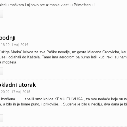
galeriju maškara i njihovo preuzimanje vlasti u Primoštenu !
podnji
18:20, 1.velj 2016
žiga Marka” krivca za sve Paške nevolje, uz gosta Mladena Grdovicha, kau
tuse i odjahali do Kaštela. Tamo ima aerodrom pa bumo letili kući rekli su nam
a mobitela
kladni utorak
20:02, 17.velj 2015
izvršena …… spalili smo krvica KEMU EU VUKA , za sve nedaće koje su n
, a bilo ih je bome puno, i prikoviše… Suđenje je bilo u nedilju, dva dana je bi