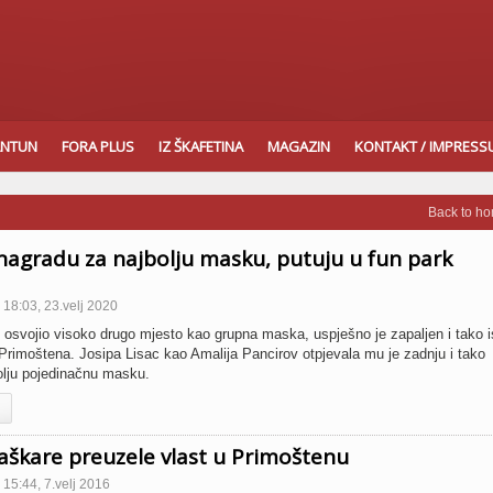
ANTUN
FORA PLUS
IZ ŠKAFETINA
MAGAZIN
KONTAKT / IMPRES
Back to h
 nagradu za najbolju masku, putuju u fun park
18:03, 23.velj 2020
am osvojio visoko drugo mjesto kao grupna maska, uspješno je zapaljen i tako i
Primoštena. Josipa Lisac kao Amalija Pancirov otpjevala mu je zadnju i tako
olju pojedinačnu masku.
škare preuzele vlast u Primoštenu
15:44, 7.velj 2016