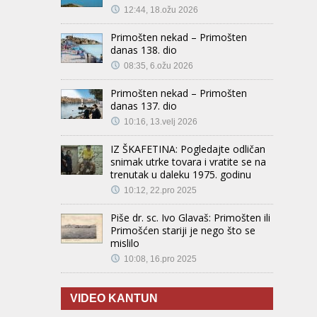
12:44, 18.ožu 2026
Primošten nekad – Primošten
danas 138. dio
08:35, 6.ožu 2026
Primošten nekad – Primošten
danas 137. dio
10:16, 13.velj 2026
IZ ŠKAFETINA: Pogledajte odličan
snimak utrke tovara i vratite se na
trenutak u daleku 1975. godinu
10:12, 22.pro 2025
Piše dr. sc. Ivo Glavaš: Primošten ili
Primošćen stariji je nego što se
mislilo
10:08, 16.pro 2025
VIDEO KANTUN