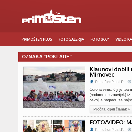
PRIMOŠTEN PLUS
FOTOGALERIJA
FOTO 360°
VIDEO K
OZNAKA "POKLADE"
Klaunovi dobili
Mirnovec
PrimoštenPlus I.P.
Corona virus, čiji je te
(nadamo se zauvijek) iz 
osvojila nagradu za najb
Pročitaj cijeli članak
▸
FOTO/VIDEO: Ma
PrimoštenPlus I.P.