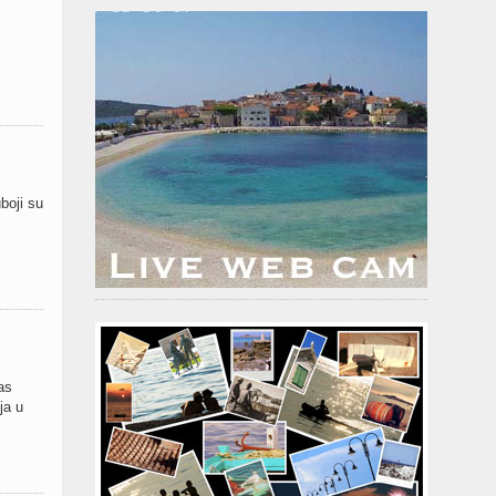
boji su
as
ja u