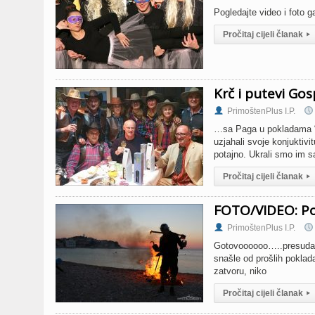
Pogledajte video i foto 
Pročitaj cijeli članak
▸
Krč i putevi Gos
PrimoštenPlus I.P.
…sa Paga u pokladama “u
uzjahali svoje konjuktivi
potajno. Ukrali smo im s
Pročitaj cijeli članak
▸
FOTO/VIDEO: Po
PrimoštenPlus I.P.
Gotovoooooo…..presuda 
snašle od prošlih poklada
zatvoru, niko
Pročitaj cijeli članak
▸