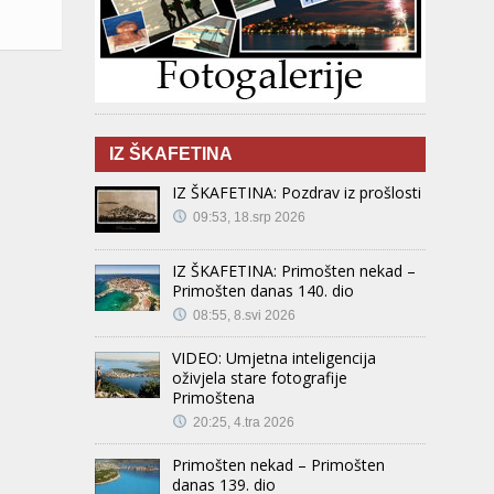
IZ ŠKAFETINA
IZ ŠKAFETINA: Pozdrav iz prošlosti
09:53, 18.srp 2026
IZ ŠKAFETINA: Primošten nekad –
Primošten danas 140. dio
08:55, 8.svi 2026
VIDEO: Umjetna inteligencija
oživjela stare fotografije
Primoštena
20:25, 4.tra 2026
Primošten nekad – Primošten
danas 139. dio