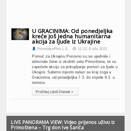
U GRACINIMA: Od ponedjeljka
kreće još jedna humanitarna
akcija za ljude iz Ukrajine
PrimostenPlus L.S.
12:22, 6.ožu 2022
Pomoć za Ukrajinu Ponovno su se ujedinile i
aktivirale žene iz okolnih sela Primoštena, te su
započele akciju za prikupljanje pomoći za ljude u
Ukrajini. Sabirno mjesto nalazi se kraj zoga u
Gracinima, od ponedjeljka 7.3. do srijede 9.3. u
terminu
Pročitaj cijeli članak
▸
LIVE PANORAMA VIEW: Video prijenos uživo iz
Primoštena – Trg don Ive Šarića