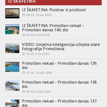
IZ ŠKAFETINA
IZ ŠKAFETINA: Pozdrav iz prošlosti
09:53, 18.srp 2026
IZ ŠKAFETINA: Primošten nekad –
Primošten danas 140. dio
08:55, 8.svi 2026
VIDEO: Umjetna inteligencija oživjela stare
fotografije Primoštena
20:25, 4.tra 2026
Primošten nekad – Primošten danas 139.
dio
12:44, 18.ožu 2026
Primošten nekad – Primošten danas 138.
dio
08:35, 6.ožu 2026
Primošten nekad – Primošten danas 137.
dio