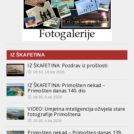
IZ ŠKAFETINA
IZ ŠKAFETINA: Pozdrav iz prošlosti
09:53, 18.srp 2026
IZ ŠKAFETINA: Primošten nekad –
Primošten danas 140. dio
08:55, 8.svi 2026
VIDEO: Umjetna inteligencija oživjela stare
fotografije Primoštena
20:25, 4.tra 2026
Primošten nekad – Primošten danas 139.