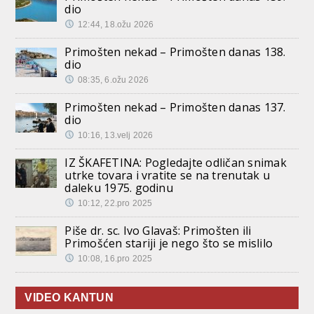
dio
12:44, 18.ožu 2026
Primošten nekad – Primošten danas 138.
dio
08:35, 6.ožu 2026
Primošten nekad – Primošten danas 137.
dio
10:16, 13.velj 2026
IZ ŠKAFETINA: Pogledajte odličan snimak
utrke tovara i vratite se na trenutak u
daleku 1975. godinu
10:12, 22.pro 2025
Piše dr. sc. Ivo Glavaš: Primošten ili
Primošćen stariji je nego što se mislilo
10:08, 16.pro 2025
VIDEO KANTUN