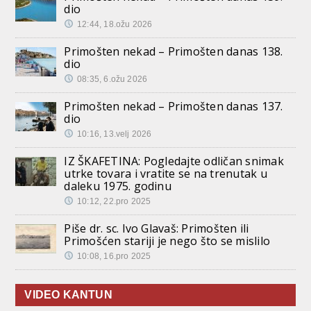
dio
12:44, 18.ožu 2026
Primošten nekad – Primošten danas 138.
dio
08:35, 6.ožu 2026
Primošten nekad – Primošten danas 137.
dio
10:16, 13.velj 2026
IZ ŠKAFETINA: Pogledajte odličan snimak
utrke tovara i vratite se na trenutak u
daleku 1975. godinu
10:12, 22.pro 2025
Piše dr. sc. Ivo Glavaš: Primošten ili
Primošćen stariji je nego što se mislilo
10:08, 16.pro 2025
VIDEO KANTUN