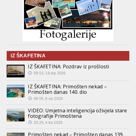
IZ ŠKAFETINA
IZ ŠKAFETINA: Pozdrav iz prošlosti
09:53, 18.srp 2026
IZ ŠKAFETINA: Primošten nekad –
Primošten danas 140. dio
08:55, 8.svi 2026
VIDEO: Umjetna inteligencija oživjela stare
fotografije Primoštena
20:25, 4.tra 2026
Primošten nekad – Primošten danas 139.