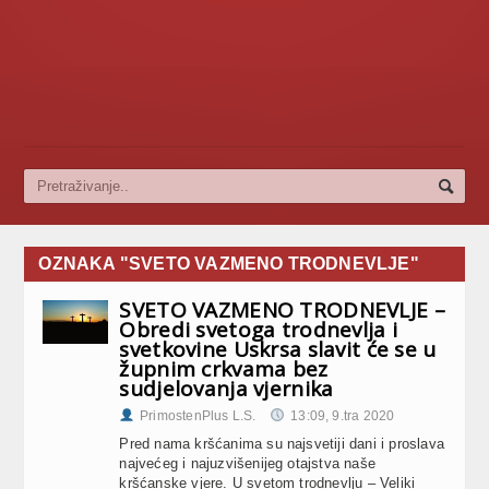
OZNAKA "SVETO VAZMENO TRODNEVLJE"
SVETO VAZMENO TRODNEVLJE –
Obredi svetoga trodnevlja i
svetkovine Uskrsa slavit će se u
župnim crkvama bez
sudjelovanja vjernika
PrimostenPlus L.S.
13:09, 9.tra 2020
Pred nama kršćanima su najsvetiji dani i proslava
najvećeg i najuzvišenijeg otajstva naše
kršćanske vjere. U svetom trodnevlju – Veliki