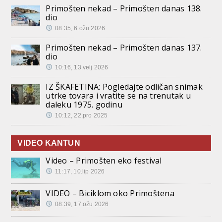
Primošten nekad – Primošten danas 138.
dio
08:35, 6.ožu 2026
Primošten nekad – Primošten danas 137.
dio
10:16, 13.velj 2026
IZ ŠKAFETINA: Pogledajte odličan snimak
utrke tovara i vratite se na trenutak u
daleku 1975. godinu
10:12, 22.pro 2025
VIDEO KANTUN
Video – Primošten eko festival
11:17, 10.lip 2026
VIDEO – Biciklom oko Primoštena
08:39, 17.ožu 2026