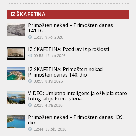
IZ ŠKAFETINA
Primošten nekad – Primošten danas
141.Dio
15:35, 9.kol 2026
IZ ŠKAFETINA: Pozdrav iz prošlosti
09:53, 18.srp 2026
IZ ŠKAFETINA: Primošten nekad –
Primošten danas 140. dio
08:55, 8.svi 2026
VIDEO: Umjetna inteligencija oživjela stare
fotografije Primoštena
20:25, 4.tra 2026
Primošten nekad – Primošten danas 139.
dio
12:44, 18.ožu 2026