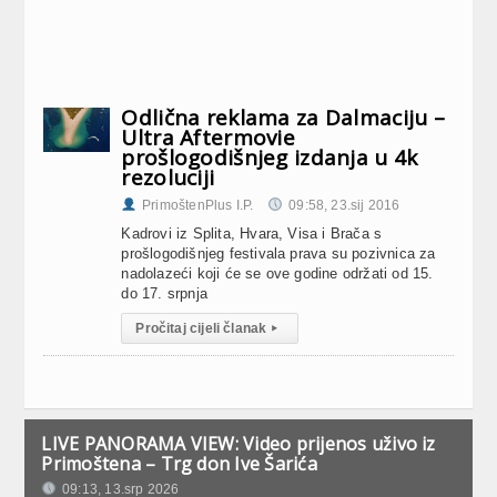
Odlična reklama za Dalmaciju –
Ultra Aftermovie
prošlogodišnjeg izdanja u 4k
rezoluciji
PrimoštenPlus I.P.
09:58, 23.sij 2016
Kadrovi iz Splita, Hvara, Visa i Brača s
prošlogodišnjeg festivala prava su pozivnica za
nadolazeći koji će se ove godine održati od 15.
do 17. srpnja
Pročitaj cijeli članak
▸
LIVE PANORAMA VIEW: Video prijenos uživo iz
Primoštena – Trg don Ive Šarića
09:13, 13.srp 2026