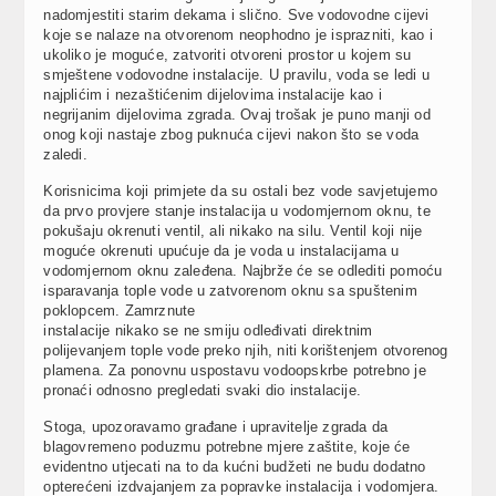
nadomjestiti starim dekama i slično. Sve vodovodne cijevi
koje se nalaze na otvorenom neophodno je isprazniti, kao i
ukoliko je moguće, zatvoriti otvoreni prostor u kojem su
smještene vodovodne instalacije. U pravilu, voda se ledi u
najplićim i nezaštićenim dijelovima instalacije kao i
negrijanim dijelovima zgrada. Ovaj trošak je puno manji od
onog koji nastaje zbog puknuća cijevi nakon što se voda
zaledi.
Korisnicima koji primjete da su ostali bez vode savjetujemo
da prvo provjere stanje instalacija u vodomjernom oknu, te
pokušaju okrenuti ventil, ali nikako na silu. Ventil koji nije
moguće okrenuti upućuje da je voda u instalacijama u
vodomjernom oknu zaleđena. Najbrže će se odlediti pomoću
isparavanja tople vode u zatvorenom oknu sa spuštenim
poklopcem. Zamrznute
instalacije nikako se ne smiju odleđivati direktnim
polijevanjem tople vode preko njih, niti korištenjem otvorenog
plamena. Za ponovnu uspostavu vodoopskrbe potrebno je
pronaći odnosno pregledati svaki dio instalacije.
Stoga, upozoravamo građane i upravitelje zgrada da
blagovremeno poduzmu potrebne mjere zaštite, koje će
evidentno utjecati na to da kućni budžeti ne budu dodatno
opterećeni izdvajanjem za popravke instalacija i vodomjera.