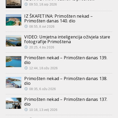
09:53, 18.srp 2026
IZ ŠKAFETINA: Primošten nekad –
Primošten danas 140. dio
08:55, 8.svi 2026
VIDEO: Umjetna inteligencija oživjela stare
fotografije Primoštena
20:25, 4.tra 2026
Primošten nekad – Primošten danas 139.
dio
12:44, 18.ožu 2026
Primošten nekad – Primošten danas 138.
dio
08:35, 6.ožu 2026
Primošten nekad – Primošten danas 137.
dio
10:16, 13.velj 2026