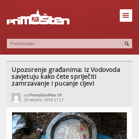
☰
Upozorenje građanima: Iz Vodovoda
savjetuju kako ćete spriječiti
zamrzavanje i pucanje cijevi
od
PrimoštenPlus I.P.
20 veljače, 2018 17:17