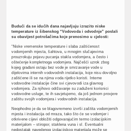
Budući da se idućih dana najavljuju izrazito niske
temperature iz šibenskog “Vodovoda i odvodnje” poslali
su obavijest potrošačima koje prenosimo u cjelosti:
“Niske vremenske temperature i slaba zaštićenost
vodomjernih mjesta, šahtova, u mnogim slučajevima
prouzrokuju pojavu pucanja stakla vodomjera, a često i
oštećenje kompletnoga vodomjera. Najčešći uzrok zbog
kojeg građani ostaju bez vode je smrzavanje vode u
dijelovima internih vodovodnih instalacija, koje nisu dovoljno
zaštićene ili se na njima voda rijetko koristi. Interne
vodovodne instalacije čine svi cjevovodi iza glavnog
vodomjera. Za njihovo održavanje su zaduženi korisnici
vodovodne usluge, te ih savjetujemo, da još jednom provjere
zaštitu svojih vodomjera i vodovodnih instalacija.
Neophodno je da se blagovremeno izvrši zaštita vodomjernih
mjesta i instalacija od mraza, tako što će se vodomjer i
otkrivene cijevi obložiti odgovarajućim termo izolacijskim
materijalom – stiropor, staklena vuna i sl. Eventualni
nedostatak navedenog izolacijskog materijala može se