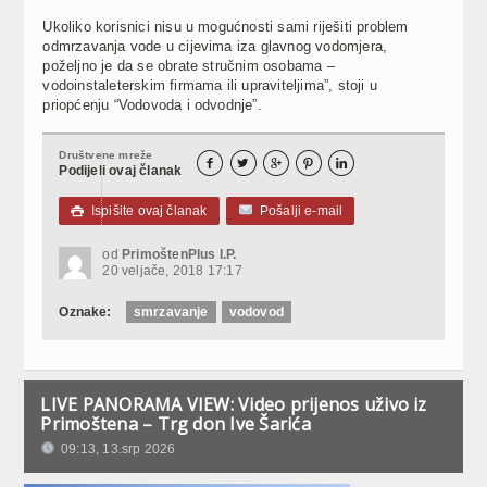
Ukoliko korisnici nisu u mogućnosti sami riješiti problem
odmrzavanja vode u cijevima iza glavnog vodomjera,
poželjno je da se obrate stručnim osobama –
vodoinstaleterskim firmama ili upraviteljima”, stoji u
priopćenju “Vodovoda i odvodnje”.
Društvene mreže





Podijeli ovaj članak
Ispišite ovaj članak
Pošalji e-mail

od
PrimoštenPlus I.P.
20 veljače, 2018 17:17
Oznake:
smrzavanje
vodovod
LIVE PANORAMA VIEW: Video prijenos uživo iz
Primoštena – Trg don Ive Šarića
09:13, 13.srp 2026