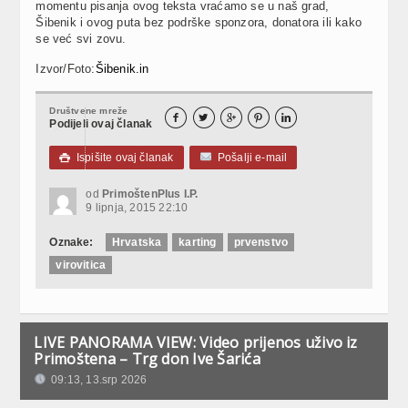
momentu pisanja ovog teksta vraćamo se u naš grad,
Šibenik i ovog puta bez podrške sponzora, donatora ili kako
se već svi zovu.
Izvor/Foto:
Šibenik.in
Društvene mreže





Podijeli ovaj članak
Ispišite ovaj članak
Pošalji e-mail

od
PrimoštenPlus I.P.
9 lipnja, 2015 22:10
Oznake:
Hrvatska
karting
prvenstvo
virovitica
LIVE PANORAMA VIEW: Video prijenos uživo iz
Primoštena – Trg don Ive Šarića
09:13, 13.srp 2026