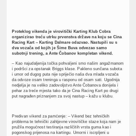
Proteklog vikenda je virovitički Karting Klub Cobra
organizirao treću utrku prvenstva države na koju se Cina
Racing Kart – Karting Dalmare odazvao. Nastupili su s
dva vozača od kojih je Šime Buva odvezao samo
subotnji trening, a Ante Čobanov kompletan vikend.
– Kao najudaljenija točka pohvaljeni smo našim angažmanom
i podršci za opstanak Briggs klase. Pakleno sunčana subota
i umor od dugog puta nije spriječio naša dva mlada vozača
da odvoze osam treninga u rasponu od osam sati. Ugodnija
nedjelja je na veliko zadovoljstvo Ante Čobanova donijela i
pehar za treće mjesta tako da je Cina Racing Kart po drugi
put nagrađen priznanjem za svoj nastup – kažu u klubu.
Predivan vikend za pamćenje: – Vikend bez tehničkih
problema te tehnički zahtjevne virovitičke staze koja nam je
pružila mogućnost testiranja različitih vrsta guma kao i
pogonskog prijenosa na kartingu. Umorni i iscrpljeni u