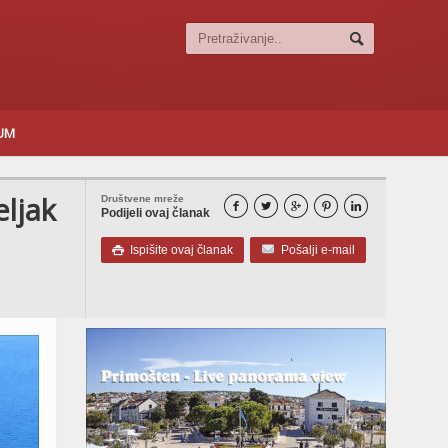
SUM
eljak
Društvene mreže





Podijeli ovaj članak
Ispišite ovaj članak
Pošalji e-mail
