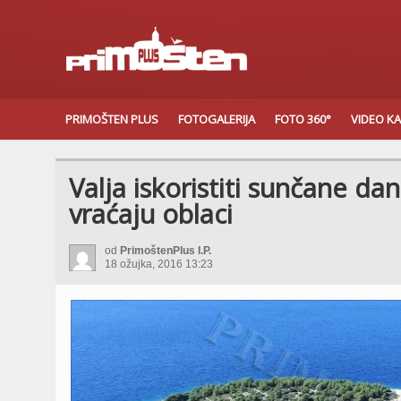
PRIMOŠTEN PLUS
FOTOGALERIJA
FOTO 360°
VIDEO K
Valja iskoristiti sunčane d
vraćaju oblaci
od
PrimoštenPlus I.P.
18 ožujka, 2016 13:23