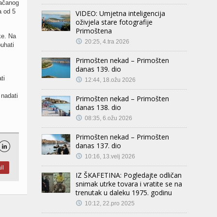
jačanog
a od 5
VIDEO: Umjetna inteligencija
oživjela stare fotografije
Primoštena
ke. Na
20:25, 4.tra 2026
uhati
.
Primošten nekad – Primošten
danas 139. dio
ti
12:44, 18.ožu 2026
 nadati
Primošten nekad – Primošten
danas 138. dio
08:35, 6.ožu 2026
Primošten nekad – Primošten
danas 137. dio

10:16, 13.velj 2026
il
IZ ŠKAFETINA: Pogledajte odličan
snimak utrke tovara i vratite se na
trenutak u daleku 1975. godinu
10:12, 22.pro 2025