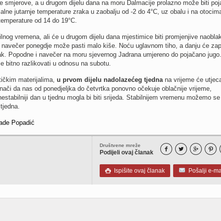
ne smjerove, a u drugom dijelu dana na moru Dalmacije prolazno može biti po
lne jutarnje temperature zraka u zaobalju od -2 do 4°C, uz obalu i na otocim
temperature od 14 do 19°C.
lnog vremena, ali će u drugom dijelu dana mjestimice biti promjenjive naobla
navečer ponegdje može pasti malo kiše. Noću uglavnom tiho, a danju će zap
jak. Popodne i navečer na moru sjevernog Jadrana umjereno do pojačano jugo
 bitno razlikovati u odnosu na subotu.
ičkim materijalima,
u prvom dijelu nadolazećeg tjedna
na vrijeme će utjeca
ači da nas od ponedjeljka do četvrtka ponovno očekuje oblačnije vrijeme,
estabilniji dan u tjednu mogla bi biti srijeda. Stabilnijem vremenu možemo se
tjedna.
ade Popadić
Društvene mreže




Podijeli ovaj članak
Ispišite ovaj članak
Pošalji e-ma
