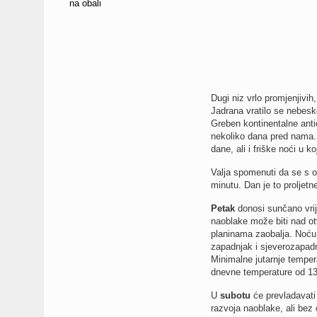
na obali
Dugi niz vrlo promjenjivih
Jadrana vratilo se nebesk
Greben kontinentalne antic
nekoliko dana pred nama. 
dane, ali i friške noći u k
Valja spomenuti da se s o
minutu. Dan je to proljetn
Petak
donosi sunčano vrij
naoblake može biti nad o
planinama zaobalja. Noću ć
zapadnjak i sjeverozapadn
Minimalne jutarnje temper
dnevne temperature od 13
U
subotu
će prevladavat
razvoja naoblake, ali bez 