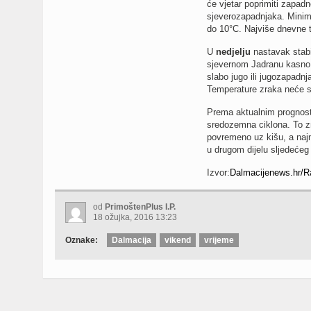
će vjetar poprimiti zapad
sjeverozapadnjaka. Minima
do 10°C. Najviše dnevne 
U
nedjelju
nastavak stabi
sjevernom Jadranu kasno 
slabo jugo ili jugozapadn
Temperature zraka neće se
Prema aktualnim prognost
sredozemna ciklona. To zn
povremeno uz kišu, a najn
u drugom dijelu sljedećeg 
Izvor:
Dalmacijenews.hr/R
od
PrimoštenPlus I.P.
18 ožujka, 2016 13:23
Oznake:
Dalmacija
vikend
vrijeme