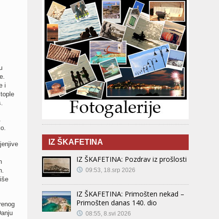
u
e.
e i
tople
.
1
ko.
IZ ŠKAFETINA
jenjive
IZ ŠKAFETINA: Pozdrav iz prošlosti
n
n.
09:53, 18.srp 2026
iše
IZ ŠKAFETINA: Primošten nekad –
Primošten danas 140. dio
renog
Danju
08:55, 8.svi 2026