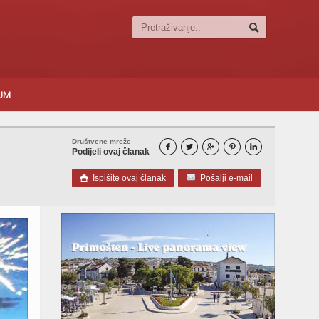
SUM
Društvene mreže





Podijeli ovaj članak
Ispišite ovaj članak
Pošalji e-mail
