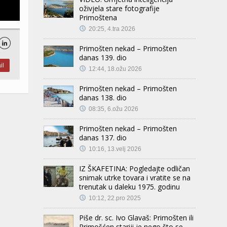
oživjela stare fotografije
Primoštena
20:25, 4.tra 2026

Primošten nekad – Primošten
danas 139. dio
il
12:44, 18.ožu 2026
Primošten nekad – Primošten
danas 138. dio
08:35, 6.ožu 2026
Primošten nekad – Primošten
danas 137. dio
10:16, 13.velj 2026
IZ ŠKAFETINA: Pogledajte odličan
snimak utrke tovara i vratite se na
trenutak u daleku 1975. godinu
10:12, 22.pro 2025
Piše dr. sc. Ivo Glavaš: Primošten ili
Primošćen stariji je nego što se