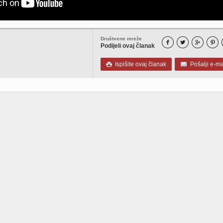
Društvene mreže




Podijeli ovaj članak
Ispišite ovaj članak
Pošalji e-ma
