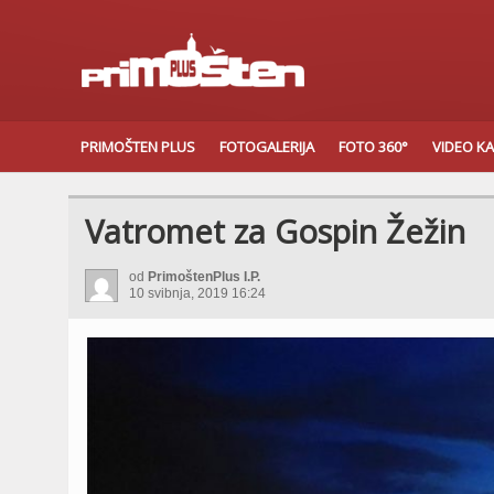
PRIMOŠTEN PLUS
FOTOGALERIJA
FOTO 360°
VIDEO K
Vatromet za Gospin Žežin
od
PrimoštenPlus I.P.
10 svibnja, 2019 16:24