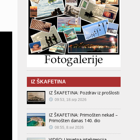
IZ ŠKAFETINA
IZ ŠKAFETINA: Pozdrav iz prošlosti
09:53, 18.srp 2026
IZ ŠKAFETINA: Primošten nekad –
Primošten danas 140. dio
08:55, 8.svi 2026
VIDEO: Umjetna inteligencija