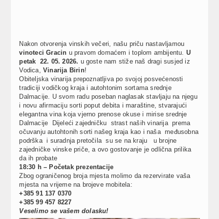
Nakon otvorenja vinskih večeri, našu priču nastavljamou
vinoteci Gracin
u pravom domaćem i toplom ambijentu.
U
petak 22. 05. 2026.
u goste nam stiže naš dragi susjed iz
Vodica,
Vinarija Birin
!
Obiteljska vinarija prepoznatljiva po svojoj posvećenosti
tradiciji vodičkog kraja i autohtonim sortama srednje
Dalmacije. U svom radu poseban naglasak stavljaju na njegu
i novu afirmaciju sorti poput debita i maraštine, stvarajući
elegantna vina koja vjerno prenose okuse i mirise srednje
Dalmacije Dijeleći zajedničku strast naših vinarija prema
očuvanju autohtonih sorti našeg kraja kao i naša međusobna
podrška i suradnja pretočila su se na kraju u brojne
zajedničke vinske priče, a ovo gostovanje je odlična prilika
da ih probate
18:30 h – Početak prezentacije
Zbog ograničenog broja mjesta molimo da rezervirate vaša
mjesta na vrijeme na brojeve mobitela:
+385 91 137 0370
+385 99 457 8227
Veselimo se vašem dolasku!