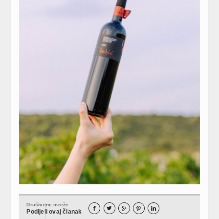
Društvene mreže





Podijeli ovaj članak