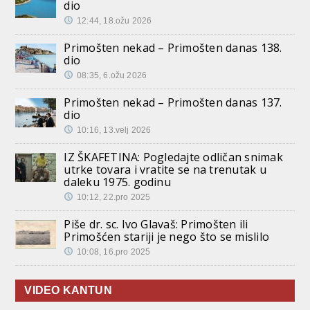
dio
12:44, 18.ožu 2026
Primošten nekad – Primošten danas 138.
dio
08:35, 6.ožu 2026
Primošten nekad – Primošten danas 137.
dio
10:16, 13.velj 2026
IZ ŠKAFETINA: Pogledajte odličan snimak
utrke tovara i vratite se na trenutak u
daleku 1975. godinu
10:12, 22.pro 2025
Piše dr. sc. Ivo Glavaš: Primošten ili
Primošćen stariji je nego što se mislilo
10:08, 16.pro 2025
VIDEO KANTUN