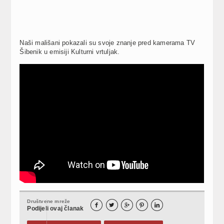
Naši mališani pokazali su svoje znanje pred kamerama TV
Šibenik u emisiji Kulturni vrtuljak.
Društvene mreže





Podijeli ovaj članak