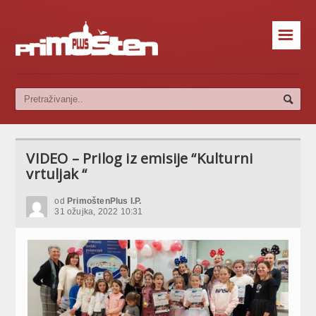
☰
VIDEO – Prilog iz emisije “Kulturni
vrtuljak “
od
PrimoštenPlus I.P.
31 ožujka, 2022 10:31