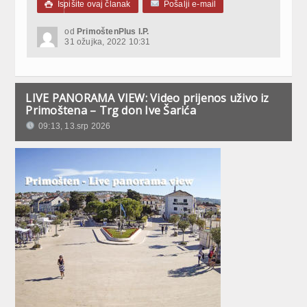
Ispišite ovaj članak
Pošalji e-mail

od
PrimoštenPlus I.P.
31 ožujka, 2022 10:31
LIVE PANORAMA VIEW: Video prijenos uživo iz
Primoštena – Trg don Ive Šarića
09:13, 13.srp 2026