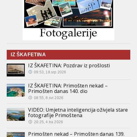
IZ ŠKAFETINA
IZ ŠKAFETINA: Pozdrav iz prošlosti
09:53, 18.srp 2026
IZ ŠKAFETINA: Primošten nekad –
Primošten danas 140. dio
08:55, 8.svi 2026
VIDEO: Umjetna inteligencija oživjela stare
fotografije Primoštena
20:25, 4.tra 2026
Primošten nekad – Primošten danas 139.