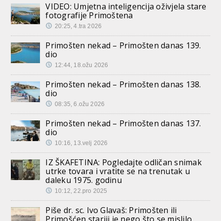
VIDEO: Umjetna inteligencija oživjela stare
fotografije Primoštena
20:25, 4.tra 2026
Primošten nekad – Primošten danas 139.
dio
12:44, 18.ožu 2026
Primošten nekad – Primošten danas 138.
dio
08:35, 6.ožu 2026
Primošten nekad – Primošten danas 137.
dio
10:16, 13.velj 2026
IZ ŠKAFETINA: Pogledajte odličan snimak
utrke tovara i vratite se na trenutak u
daleku 1975. godinu
10:12, 22.pro 2025
Piše dr. sc. Ivo Glavaš: Primošten ili
Primošćen stariji je nego što se mislilo