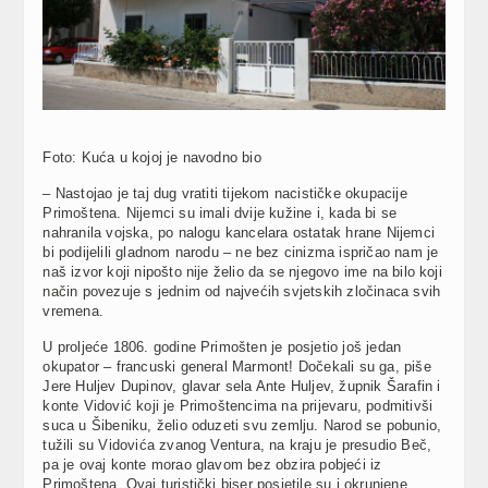
Foto: Kuća u kojoj je navodno bio
– Nastojao je taj dug vratiti tijekom nacističke okupacije
Primoštena. Nijemci su imali dvije kužine i, kada bi se
nahranila vojska, po nalogu kancelara ostatak hrane Nijemci
bi podijelili gladnom narodu – ne bez cinizma ispričao nam je
naš izvor koji nipošto nije želio da se njegovo ime na bilo koji
način povezuje s jednim od najvećih svjetskih zločinaca svih
vremena.
U proljeće 1806. godine Primošten je posjetio još jedan
okupator – francuski general Marmont! Dočekali su ga, piše
Jere Huljev Dupinov, glavar sela Ante Huljev, župnik Šarafin i
konte Vidović koji je Primoštencima na prijevaru, podmitivši
suca u Šibeniku, želio oduzeti svu zemlju. Narod se pobunio,
tužili su Vidovića zvanog Ventura, na kraju je presudio Beč,
pa je ovaj konte morao glavom bez obzira pobjeći iz
Primoštena. Ovaj turistički biser posjetile su i okrunjene