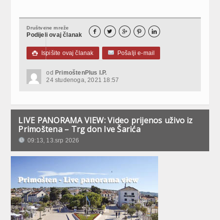
Društvene mreže





Podijeli ovaj članak
Ispišite ovaj članak
Pošalji e-mail

od
PrimoštenPlus I.P.
24 studenoga, 2021 18:57
LIVE PANORAMA VIEW: Video prijenos uživo iz
Primoštena – Trg don Ive Šarića
09:13, 13.srp 2026