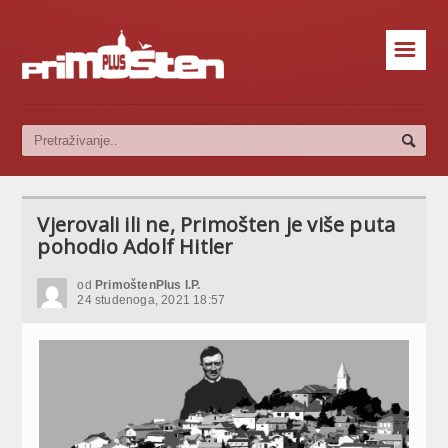
☰
Vjerovali ili ne, Primošten je više puta
pohodio Adolf Hitler
od
PrimoštenPlus I.P.
24 studenoga, 2021 18:57