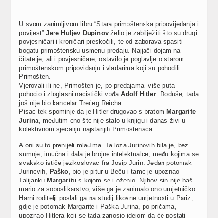
U svom zanimljivom libru “Stara primoštenska pripovijedanja i
povijest”
Jere Huljev Dupinov
želio je zabilježiti što su drugi
povjesničari i kroničari preskočili, te od zaborava spasiti
bogatu primoštensku usmenu predaju. Najjači dojam na
čitatelje, ali i povjesničare, ostavilo je poglavlje o starom
primoštenskom pripovidanju i vladarima koji su pohodili
Primošten.
Vjerovali ili ne, Primošten je, po predajama, više puta
pohodio i zloglasni nacistički vođa
Adolf Hitler
. Doduše, tada
još nije bio kancelar Trećeg Reicha
Pisac tek spominje da je Hitler drugovao s bratom
Margarite
Jurina
, međutim ono što nije stalo u knjigu i danas živi u
kolektivnom sjećanju najstarijih Primoštenaca
A oni su to prenijeli mlađima. Ta loza Jurinovih bila je, bez
sumnje, imućna i dala je brojne intelektualce, među kojima se
svakako ističe jezikoslovac fra Josip Jurin. Jedan potomak
Jurinovih,
Paško
, bio je pitur u Beču i tamo je upoznao
Talijanku
Margaritu
s kojom se i oženio. Njihov sin nije baš
mario za soboslikarstvo, više ga je zanimalo ono umjetničko.
Harni roditelji poslali ga na studij likovne umjetnosti u Pariz,
gdje je potomak Margarite i Paška Jurina, po pričama,
upoznao Hitlera koji se tada zanosio idejom da će postati