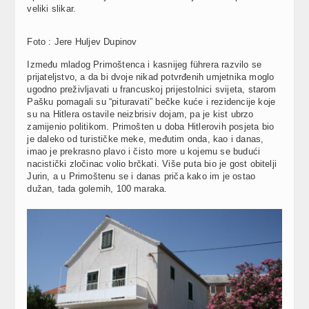
veliki slikar.
Foto : Jere Huljev Dupinov
Između mladog Primoštenca i kasnijeg führera razvilo se
prijateljstvo, a da bi dvoje nikad potvrđenih umjetnika moglo
ugodno preživljavati u francuskoj prijestolnici svijeta, starom
Pašku pomagali su “pituravati” bečke kuće i rezidencije koje
su na Hitlera ostavile neizbrisiv dojam, pa je kist ubrzo
zamijenio politikom. Primošten u doba Hitlerovih posjeta bio
je daleko od turističke meke, međutim onda, kao i danas,
imao je prekrasno plavo i čisto more u kojemu se budući
nacistički zločinac volio brčkati. Više puta bio je gost obitelji
Jurin, a u Primoštenu se i danas priča kako im je ostao
dužan, tada golemih, 100 maraka.