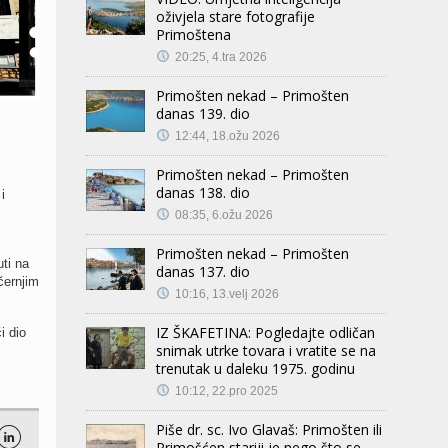
oživjela stare fotografije
Primoštena
20:25, 4.tra 2026
Primošten nekad – Primošten
danas 139. dio
12:44, 18.ožu 2026
Primošten nekad – Primošten
danas 138. dio
i
08:35, 6.ožu 2026
Primošten nekad – Primošten
ti na
danas 137. dio
černjim
10:16, 13.velj 2026
IZ ŠKAFETINA: Pogledajte odličan
i dio
snimak utrke tovara i vratite se na
trenutak u daleku 1975. godinu
10:12, 22.pro 2025
Piše dr. sc. Ivo Glavaš: Primošten ili

Primošćen stariji je nego što se