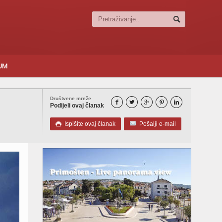
SUM
Društvene mreže





Podijeli ovaj članak
Ispišite ovaj članak
Pošalji e-mail
