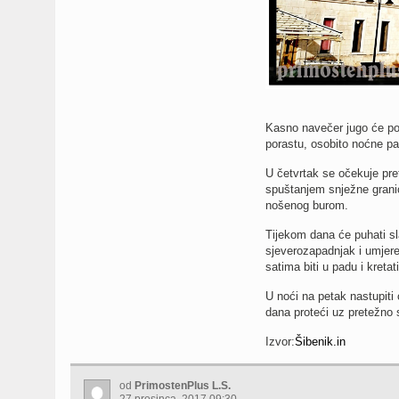
Kasno navečer jugo će post
porastu, osobito noćne pa
U četvrtak se očekuje pr
spuštanjem snježne granic
nošenog burom.
Tijekom dana će puhati sl
sjeverozapadnjak i umjere
satima biti u padu i kretat
U noći na petak nastupiti 
dana proteći uz pretežno 
Izvor:
Šibenik.in
od
PrimostenPlus L.S.
27 prosinca, 2017 09:30