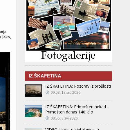
koja
o jako,
IZ ŠKAFETINA
IZ ŠKAFETINA: Pozdrav iz prošlosti
09:53, 18.srp 2026
IZ ŠKAFETINA: Primošten nekad –
Primošten danas 140. dio
08:55, 8.svi 2026
VIDEO: Umjetna inteligencija