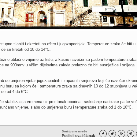
upno slabiti i okretati na oštro i jugozapadnjak. Temperature zraka će biti u
 će se kretati od 10 do 14°C.
etežno oblačno vrijeme uz kišu, a kasno navečer sa padom temperature zraka 
e na 900mnv u višim dijelovima zaleđa prolazno će biti susnježice i snijega
ab do umjeren vjetar jugozapadnih i zapadnih smjerova koji će navečer okrenu
nu buru sa kojom će i temperature zraka sa dnevnih 10 do 12 stupnjeva u ve
i se od 4 do 6°C.
će stabilizacija vremena uz prestanak oborina i raskidanje naoblake pa će već
sunčano vrijeme, slabu do umjerenu buru i temperature zraka od 1 do 10°C.
Društvene mreže




Podijeli ovaj članak