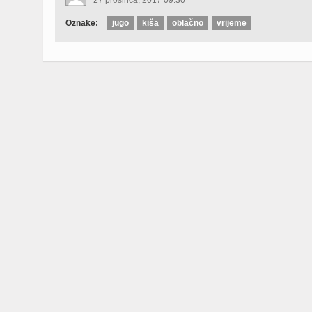
Oznake:
jugo
kiša
oblačno
vrijeme