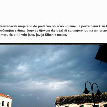
prevladavati umjereno do pretežno oblačno vrijeme uz povremenu kišu 
u večernjim satima. Jugo će tijekom dana jačati sa umjerenog na umjeren
moru će biti i vrlo jako, javlja Šibenik meteo.