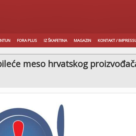
ANTUN
FORA PLUS
IZ ŠKAFETINA
MAGAZIN
KONTAKT / IMPRES
pileće meso hrvatskog proizvođač