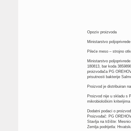
Opoziv proizvoda
Ministarstvo poljoprivred
Pileće meso – strojno ot
Ministarstvo poljoprivred
180813, bar koda 38598907
proizvođača PG OREHOVEC
prisutnosti bakterije Salm
Proizvod je distribuiran 
Proizvod nije u skladu s 
mikrobiološkim kriterijima
Dodatni podaci o proizvod
Proizvođač: PG OREHOVE
Stavlja na tržište: Mesni
Zemlja podrijetla: Hrvatsk