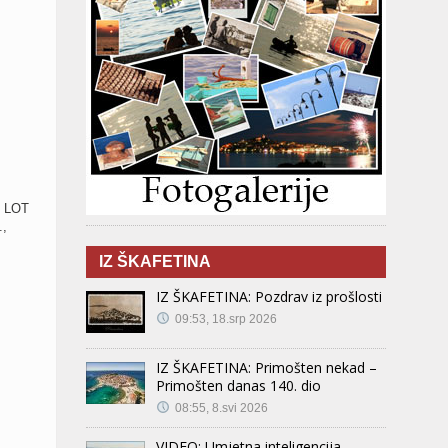
, LOT
.,
IZ ŠKAFETINA
IZ ŠKAFETINA: Pozdrav iz prošlosti
09:53, 18.srp 2026
IZ ŠKAFETINA: Primošten nekad –
Primošten danas 140. dio
08:55, 8.svi 2026
VIDEO: Umjetna inteligencija