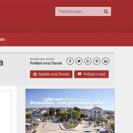
SUM
a
Društvene mreže





Podijeli ovaj članak
Ispišite ovaj članak
Pošalji e-mail
