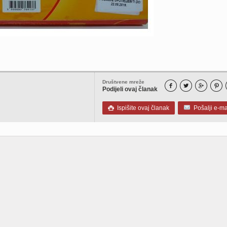
Društvene mreže




Podijeli ovaj članak
Ispišite ovaj članak
Pošalji e-ma
