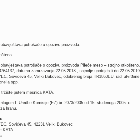
e obavještava potrošače o opozivu proizvoda:
košteno
e obavještava potrošače o opozivu proizvoda Pileće meso – strojno otkošteno
64137, datuma zamrzavanja 22.05.2018., najbolje upotrijebiti do 22.05.2019
, Sovićeva 45, Veliki Bukovec, odobrenog broja HR1860EU, radi utvrđene
onella spp.
na tržište putem mesnica KATA.
Prilogom I. Uredbe Komisije (EZ) br. 2073/2005 od 15. studenoga 2005. o
 za hranu.
u:
C, Sovićeva 45, 42231 Veliki Bukovec
ce KATA
a