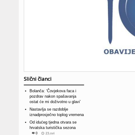
Slični članci
Bolanča: ‘Čovjekova faca i
pozdrav nakon spašavanja
ostat će mi doživotno u glavi’
Nastavlja se razdoblje
iznadprosječno toplog vremena
Od idućeg tjedna otvara se
hrvatska turistička sezona
0
23.svi