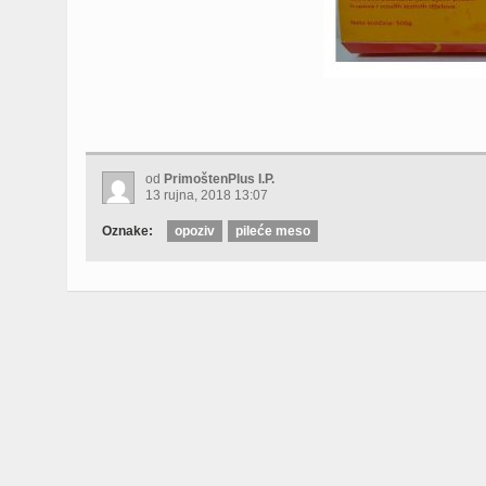
od
PrimoštenPlus I.P.
13 rujna, 2018 13:07
Oznake:
opoziv
pileće meso