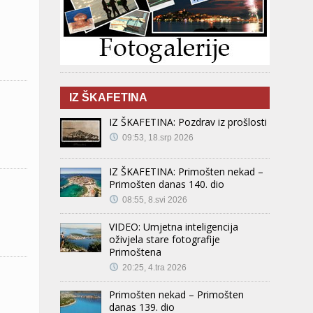
IZ ŠKAFETINA
IZ ŠKAFETINA: Pozdrav iz prošlosti
09:53, 18.srp 2026
IZ ŠKAFETINA: Primošten nekad –
Primošten danas 140. dio
08:55, 8.svi 2026
VIDEO: Umjetna inteligencija
oživjela stare fotografije
Primoštena
20:25, 4.tra 2026
Primošten nekad – Primošten
danas 139. dio