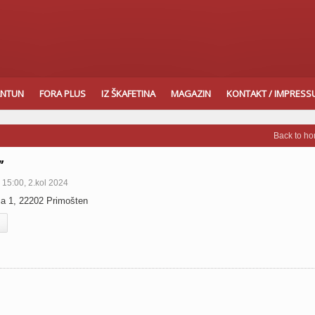
ANTUN
FORA PLUS
IZ ŠKAFETINA
MAGAZIN
KONTAKT / IMPRES
Back to h
”
15:00, 2.kol 2024
a 1, 22202 Primošten