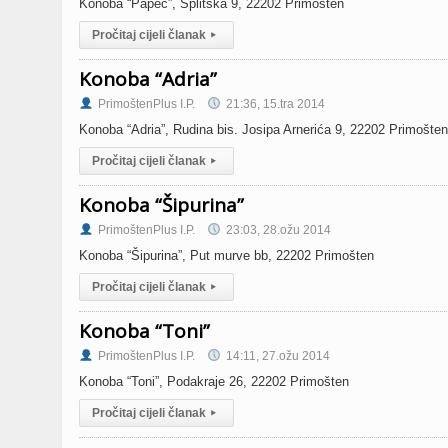
Konoba “Papec”, Splitska 9, 22202 Primošten
Pročitaj cijeli članak
▸
Konoba “Adria”
PrimoštenPlus I.P.
21:36, 15.tra 2014
Konoba “Adria”, Rudina bis. Josipa Arnerića 9, 22202 Primošten
Pročitaj cijeli članak
▸
Konoba “Šipurina”
PrimoštenPlus I.P.
23:03, 28.ožu 2014
Konoba “Šipurina”, Put murve bb, 22202 Primošten
Pročitaj cijeli članak
▸
Konoba “Toni”
PrimoštenPlus I.P.
14:11, 27.ožu 2014
Konoba “Toni”, Podakraje 26, 22202 Primošten
Pročitaj cijeli članak
▸