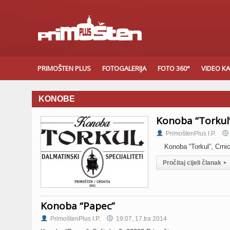
PRIMOŠTEN PLUS
FOTOGALERIJA
FOTO 360°
VIDEO K
KONOBE
Konoba “Torkul
PrimoštenPlus I.P.
Konoba “Torkul”, Crnic
Pročitaj cijeli članak
▸
Konoba “Papec”
PrimoštenPlus I.P.
19:07, 17.tra 2014