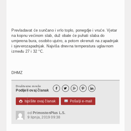
Prevladavat će sunčano i vrlo toplo, ponegdje i vruće. Vjetar
na kopnu većinom slab, duž obale će puhati slaba do
umjerena bura, osobito ujutro, a potom okrenuti na zapadnjak
i sjeverozapadnjak. Najviša dnevna temperatura uglavnom
između 27 i 32 °C.
DHMZ
Društvene mreže





Podijeli ovaj članak
Ispišite ovaj članak
Pošalji e-mail

od
PrimostenPlus L.S.
9 lipnja, 2019 09:38