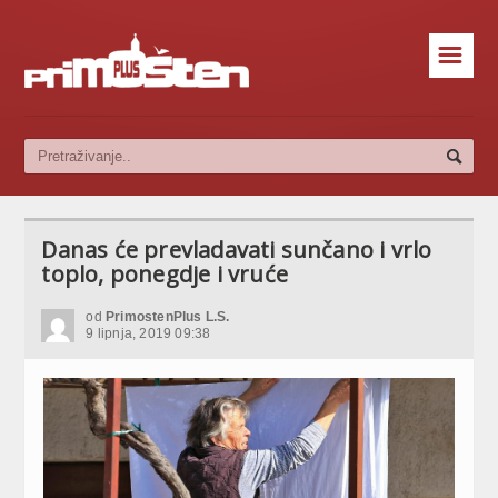
☰
Danas će prevladavati sunčano i vrlo
toplo, ponegdje i vruće
od
PrimostenPlus L.S.
9 lipnja, 2019 09:38