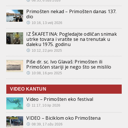
08:35, 6.ožu 2026
Primošten nekad – Primošten danas 137.
dio
10:16, 13.velj 2026
IZ ŠKAFETINA: Pogledajte odličan snimak
utrke tovara i vratite se na trenutak u
daleku 1975. godinu
10:12, 22.pro 2025
Piše dr. sc. Ivo Glavaš: Primošten ili
Primošćen stariji je nego što se mislilo
10:08, 16.pro 2025
VIDEO KANTUN
Video – Primošten eko festival
11:17, 10.lip 2026
VIDEO – Biciklom oko Primoštena
08:39, 17.ožu 2026