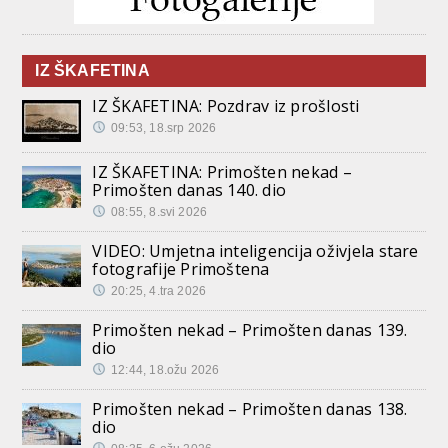
IZ ŠKAFETINA
IZ ŠKAFETINA: Pozdrav iz prošlosti
09:53, 18.srp 2026
IZ ŠKAFETINA: Primošten nekad –
Primošten danas 140. dio
08:55, 8.svi 2026
VIDEO: Umjetna inteligencija oživjela stare
fotografije Primoštena
20:25, 4.tra 2026
Primošten nekad – Primošten danas 139.
dio
12:44, 18.ožu 2026
Primošten nekad – Primošten danas 138.
dio