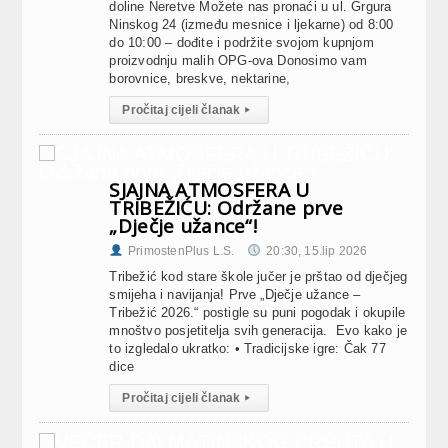
doline Neretve Možete nas pronaći u ul. Grgura
Ninskog 24 (između mesnice i ljekarne) od 8:00
do 10:00 – dođite i podržite svojom kupnjom
proizvodnju malih OPG-ova Donosimo vam
borovnice, breskve, nektarine,
Pročitaj cijeli članak
▸
SJAJNA ATMOSFERA U
TRIBEŽIĆU: Održane prve
„Dječje užance“!
PrimostenPlus L.S.
20:30, 15.lip 2026
Tribežić kod stare škole jučer je prštao od dječjeg
smijeha i navijanja! Prve „Dječje užance –
Tribežić 2026.“ postigle su puni pogodak i okupile
mnoštvo posjetitelja svih generacija. Evo kako je
to izgledalo ukratko: • Tradicijske igre: Čak 77
dice
Pročitaj cijeli članak
▸