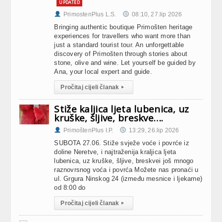
UPDATED
PrimostenPlus L.S.
08:10, 27.lip 2026
Bringing authentic boutique Primošten heritage
experiences for travellers who want more than
just a standard tourist tour. An unforgettable
discovery of Primošten through stories about
stone, olive and wine. Let yourself be guided by
Ana, your local expert and guide.
Pročitaj cijeli članak
▸
Stiže kaljica ljeta lubenica, uz
kruške, šljive, breskve….
PrimoštenPlus I.P.
13:29, 26.lip 2026
SUBOTA 27.06. Stiže svježe voće i povrće iz
doline Neretve, i najtraženija kraljica ljeta
lubenica, uz kruške, šljive, breskvei još mnogo
raznovrsnog voća i povrća Možete nas pronaći u
ul. Grgura Ninskog 24 (između mesnice i ljekarne)
od 8:00 do
Pročitaj cijeli članak
▸