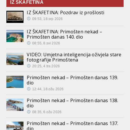
IZ ŠKAFETINA
IZ ŠKAFETINA: Pozdrav iz prošlosti
09:53, 18.srp 2026
IZ ŠKAFETINA: Primošten nekad –
Primošten danas 140. dio
08:55, 8.svi 2026
VIDEO: Umjetna inteligencija oživjela stare
fotografije Primoštena
20:25, 4.tra 2026
Primošten nekad – Primošten danas 139.
dio
12:44, 18.ožu 2026
Primošten nekad – Primošten danas 138.
dio
08:35, 6.ožu 2026
Primošten nekad – Primošten danas 137.
dio