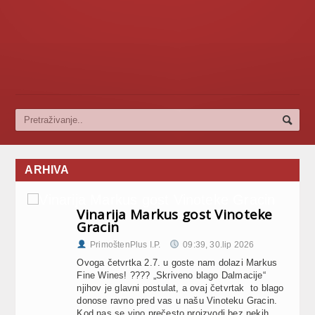
ARHIVA
Vinarija Markus gost Vinoteke
Gracin
PrimoštenPlus I.P.
09:39, 30.lip 2026
Ovoga četvrtka 2.7. u goste nam dolazi Markus
Fine Wines! ???? „Skriveno blago Dalmacije“
njihov je glavni postulat, a ovaj četvrtak to blago
donose ravno pred vas u našu Vinoteku Gracin.
Kod nas se vino prečesto proizvodi bez nekih