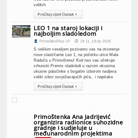
velikih
Pročitaj cijeli članak
▸
LEO 1 na staroj lokaciji i
najboljim sladoledom
PrimoštenPlus I.P.
18:11, 29.lip 2026
S velikim veseljem pozivamo vas na otvorenje
nove slastičarne Leo 1, na početku ulice Mala
Raduča u Primoštenu! Kod nas vas očekuje:
vrhunski Premis sladoledi u raznim okusima
ukusne palačinke s bogatim izborom nadjeva
veliki izbor osvježavajućih pića, i napitaka
Pročitaj cijeli članak
▸
Primoštenka Ana Jadrijević
organizira radionice suhozidne
gradnje i sudjeluje u
međunarodnim projektima