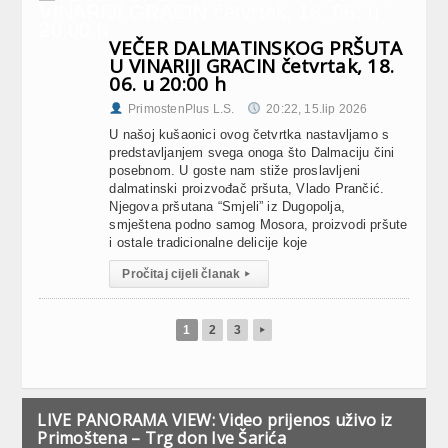
VEČER DALMATINSKOG PRŠUTA
U VINARIJI GRACIN četvrtak, 18.
06. u 20:00 h
PrimostenPlus L.S.
20:22, 15.lip 2026
U našoj kušaonici ovog četvrtka nastavljamo s
predstavljanjem svega onoga što Dalmaciju čini
posebnom. U goste nam stiže proslavljeni
dalmatinski proizvođač pršuta, Vlado Prančić.
Njegova pršutana “Smjeli” iz Dugopolja,
smještena podno samog Mosora, proizvodi pršute
i ostale tradicionalne delicije koje
Pročitaj cijeli članak
▸
1
2
3
▸
LIVE PANORAMA VIEW: Video prijenos uživo iz
Primoštena – Trg don Ive Šarića