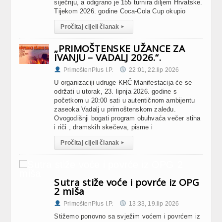
siječnju, a odigrano je 155 turnira diljem Hrvatske.
Tijekom 2026. godine Coca-Cola Cup okupio
Pročitaj cijeli članak
▸
„PRIMOŠTENSKE UŽANCE ZA
IVANJU – VADALJ 2026.“.
PrimoštenPlus I.P.
22:01, 22.lip 2026
U organizaciji udruge KRČ Manifestacija će se
održati u utorak, 23. lipnja 2026. godine s
početkom u 20:00 sati u autentičnom ambijentu
zaseoka Vadalj u primoštenskom zaleđu.
Ovogodišnji bogati program obuhvaća večer stiha
i riči , dramskih skečeva, pisme i
Pročitaj cijeli članak
▸
Sutra stiže voće i povrće iz OPG
2 miša
PrimoštenPlus I.P.
13:33, 19.lip 2026
Stižemo ponovno sa svježim voćem i povrćem iz