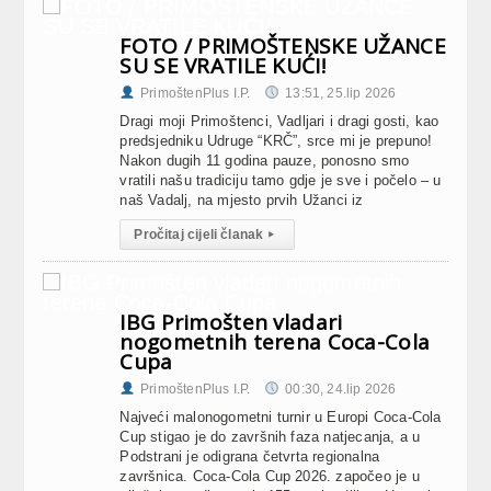
FOTO / PRIMOŠTENSKE UŽANCE
SU SE VRATILE KUĆI!
PrimoštenPlus I.P.
13:51, 25.lip 2026
Dragi moji Primoštenci, Vadljari i dragi gosti, kao
predsjedniku Udruge “KRČ”, srce mi je prepuno!
Nakon dugih 11 godina pauze, ponosno smo
vratili našu tradiciju tamo gdje je sve i počelo – u
naš Vadalj, na mjesto prvih Užanci iz
Pročitaj cijeli članak
▸
IBG Primošten vladari
nogometnih terena Coca-Cola
Cupa
PrimoštenPlus I.P.
00:30, 24.lip 2026
Najveći malonogometni turnir u Europi Coca-Cola
Cup stigao je do završnih faza natjecanja, a u
Podstrani je odigrana četvrta regionalna
završnica. Coca-Cola Cup 2026. započeo je u