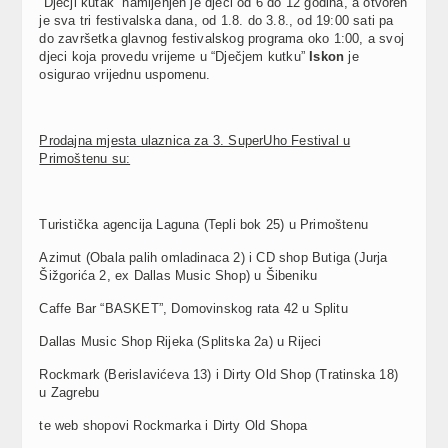
“Dječji kutak” namijenjen je djeci od 6 do 12 godina, a otvoren
je sva tri festivalska dana, od 1.8. do 3.8., od 19:00 sati pa
do završetka glavnog festivalskog programa oko 1:00, a svoj
djeci koja provedu vrijeme u “Dječjem kutku”
Iskon
je
osigurao vrijednu uspomenu.
Prodajna mjesta ulaznica za 3. SuperUho Festival u
Primoštenu su:
Turistička agencija Laguna (Tepli bok 25) u Primoštenu
Azimut (Obala palih omladinaca 2) i CD shop Butiga (Jurja
Šižgorića 2, ex Dallas Music Shop) u Šibeniku
Caffe Bar “BASKET”, Domovinskog rata 42 u Splitu
Dallas Music Shop Rijeka (Splitska 2a) u Rijeci
Rockmark (Berislavićeva 13) i Dirty Old Shop (Tratinska 18)
u Zagrebu
te web shopovi Rockmarka i Dirty Old Shopa