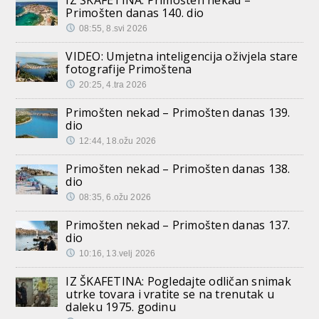
Primošten danas 140. dio
08:55, 8.svi 2026
VIDEO: Umjetna inteligencija oživjela stare
fotografije Primoštena
20:25, 4.tra 2026
Primošten nekad – Primošten danas 139.
dio
12:44, 18.ožu 2026
Primošten nekad – Primošten danas 138.
dio
08:35, 6.ožu 2026
Primošten nekad – Primošten danas 137.
dio
10:16, 13.velj 2026
IZ ŠKAFETINA: Pogledajte odličan snimak
utrke tovara i vratite se na trenutak u
daleku 1975. godinu