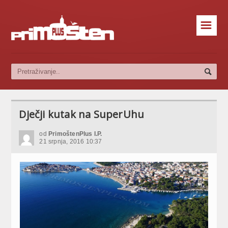
☰
Dječji kutak na SuperUhu
od
PrimoštenPlus I.P.
21 srpnja, 2016 10:37