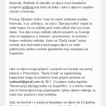
festivala. Roditelji će također za djecu moći besplatno
iznajmiti
antifone
koji štite od buke i tako s djecom zajedno
uživati u festivalu.
Pristup “Dječjem kutku” imat će samo službeno osoblje
festivala, a uz učiteljicu, na ulazu “Dječjeg kutka” stajat će
redar kojem će se roditelj javiti kada odluči doći po svoje
dijete. Sva djeca koju roditelji odluče povjeriti na čuvanje
imat će naljepnicu s imenom i prezimenom, te imenom i
brojem mobitela roditelja. Kako se “Dječji kutak” nalazi
između dva festivalska backstagea djeca će imati
jedinstvenu priliku susresti glazbenike koji nastupaju na
SuperUhu.
Iako se djeca mogu prijaviti i povjeriti na čuvanje na samoj
lokaciji u Primoštenu, “Dječji kutak” je ograničenog
kapaciteta stoga će prednost imati prijave poslane na
zednouhi@gmail.com
do 29.7. U subject maila napišite
“Rezervacija Dječjeg kutka na SuperUhu”, a u tekstu maila
ime ili imena djece koju prijavljujete, njihov datum rođenja, te
vaše ime, prezime i broj mobitela.
Ulaz na festival i u kamp je besplatan za djecu do 12 godina,