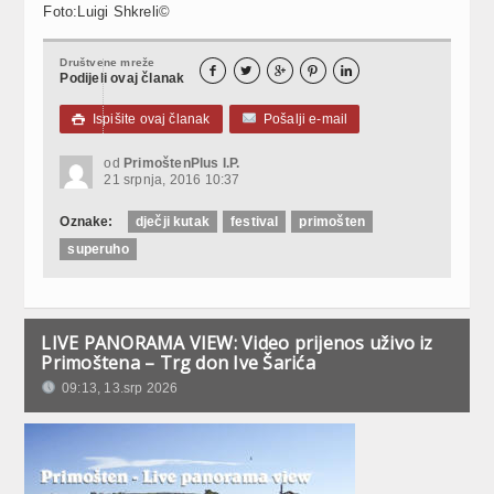
Foto:Luigi Shkreli©
Društvene mreže





Podijeli ovaj članak
Ispišite ovaj članak
Pošalji e-mail

od
PrimoštenPlus I.P.
21 srpnja, 2016 10:37
Oznake:
dječji kutak
festival
primošten
superuho
LIVE PANORAMA VIEW: Video prijenos uživo iz
Primoštena – Trg don Ive Šarića
09:13, 13.srp 2026