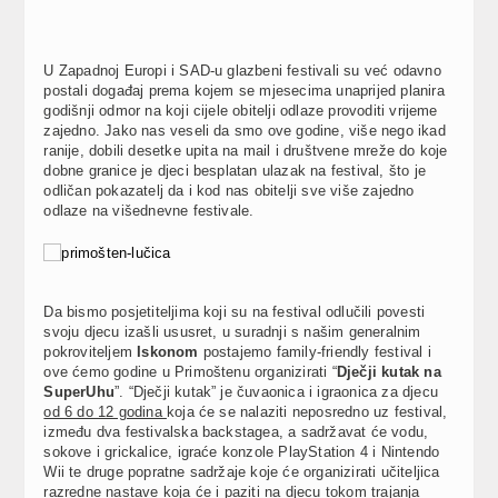
U Zapadnoj Europi i SAD-u glazbeni festivali su već odavno
postali događaj prema kojem se mjesecima unaprijed planira
godišnji odmor na koji cijele obitelji odlaze provoditi vrijeme
zajedno. Jako nas veseli da smo ove godine, više nego ikad
ranije, dobili desetke upita na mail i društvene mreže do koje
dobne granice je djeci besplatan ulazak na festival, što je
odličan pokazatelj da i kod nas obitelji sve više zajedno
odlaze na višednevne festivale.
Da bismo posjetiteljima koji su na festival odlučili povesti
svoju djecu izašli ususret, u suradnji s našim generalnim
pokroviteljem
Iskonom
postajemo family-friendly festival i
ove ćemo godine u Primoštenu organizirati “
Dječji kutak na
SuperUhu
”. “Dječji kutak” je čuvaonica i igraonica za djecu
od 6 do 12 godina
koja će se nalaziti neposredno uz festival,
između dva festivalska backstagea, a sadržavat će vodu,
sokove i grickalice, igraće konzole PlayStation 4 i Nintendo
Wii te druge popratne sadržaje koje će organizirati učiteljica
razredne nastave koja će i paziti na djecu tokom trajanja