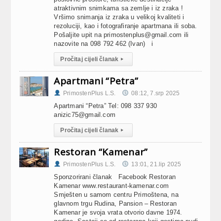
atraktivnim snimkama sa zemlje i iz zraka !
Vršimo snimanja iz zraka u velikoj kvaliteti i
rezoluciji, kao i fotografiranje apartmana ili soba.
Pošaljite upit na
primostenplus@gmail.com
ili
nazovite na 098 792 462 (Ivan) i
Pročitaj cijeli članak
▸
Apartmani “Petra”
PrimostenPlus L.S.
08:12, 7.srp 2025
Apartmani “Petra” Tel: 098 337 930
anizic75@gmail.com
Pročitaj cijeli članak
▸
Restoran “Kamenar”
PrimostenPlus L.S.
13:01, 21.lip 2025
Sponzorirani članak Facebook Restoran
Kamenar www.restaurant-kamenar.com
Smješten u samom centru Primoštena, na
glavnom trgu Rudina, Pansion – Restoran
Kamenar je svoja vrata otvorio davne 1974.