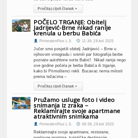
Pročitaj cijeli članak
▸
POČELO TRGANJE: Obitelj
Jadrijević-Brne nikad ranije
krenula u berbu Babića
PrimostenPlus L.S.
11:39, 28.kol 2025
Jučer smo posjetili obitelj Jadrijević – Brne u
njihovom vinogradu i snimili par fotografija berbe
poznate autohtone sorte Babić! Nikad ranije nego
ove godine počela je berba Babića ili trganje,
kako bi Primoštenci rekli. Bucavac nema milosti
prema težacima –
Pročitaj cijeli članak
▸
Pružamo usluge foto i video
snimanja iz zraka –
Reklamirajte svoje apartmane
atraktivnim snimkama
PrimostenPlus L.S.
09:39, 28.kol 2025
Reklamirajte svoje apartmane, restorane,
poslovne prostore, turističke destinacije