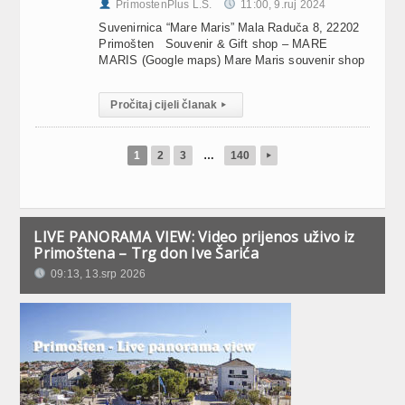
PrimostenPlus L.S.
11:00, 9.ruj 2024
Suvenirnica “Mare Maris” Mala Raduča 8, 22202
Primošten Souvenir & Gift shop – MARE
MARIS (Google maps) Mare Maris souvenir shop
Pročitaj cijeli članak
▸
1
2
3
…
140
▸
LIVE PANORAMA VIEW: Video prijenos uživo iz
Primoštena – Trg don Ive Šarića
09:13, 13.srp 2026