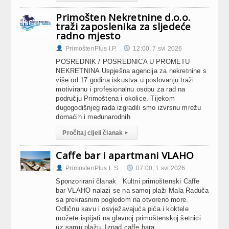
Primošten Nekretnine d.o.o.
traži zaposlenika za sljedeće
radno mjesto
PrimoštenPlus I.P.
12:00, 7.svi 2026
POSREDNIK / POSREDNICA U PROMETU
NEKRETNINA Uspješna agencija za nekretnine s
više od 17 godina iskustva u poslovanju traži
motiviranu i profesionalnu osobu za rad na
području Primoštena i okolice. Tijekom
dugogodišnjeg rada izgradili smo izvrsnu mrežu
domaćih i međunarodnih
Pročitaj cijeli članak
▸
Caffe bar i apartmani VLAHO
PrimostenPlus L.S.
07:00, 1.svi 2026
Sponzorirani članak Kultni primoštenski Caffe
bar VLAHO nalazi se na samoj plaži Mala Raduča
sa prekrasnim pogledom na otvoreno more.
Odličnu kavu i osvježavajuća pića i koktele
možete ispijati na glavnoj primoštenskoj šetnici
uz samu plažu. Iznad caffe bara