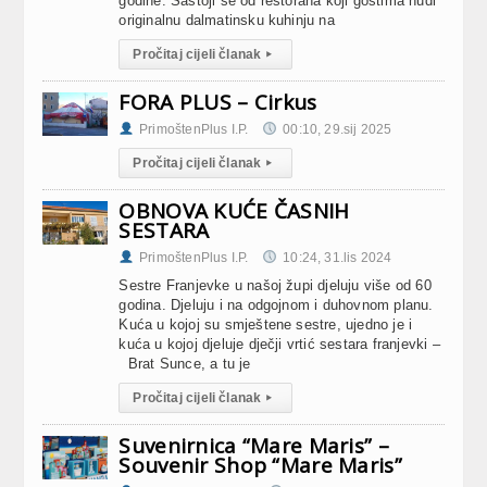
godine. Sastoji se od restorana koji gostima nudi
originalnu dalmatinsku kuhinju na
Pročitaj cijeli članak
▸
FORA PLUS – Cirkus
PrimoštenPlus I.P.
00:10, 29.sij 2025
Pročitaj cijeli članak
▸
OBNOVA KUĆE ČASNIH
SESTARA
PrimoštenPlus I.P.
10:24, 31.lis 2024
Sestre Franjevke u našoj župi djeluju više od 60
godina. Djeluju i na odgojnom i duhovnom planu.
Kuća u kojoj su smještene sestre, ujedno je i
kuća u kojoj djeluje dječji vrtić sestara franjevki –
Brat Sunce, a tu je
Pročitaj cijeli članak
▸
Suvenirnica “Mare Maris” –
Souvenir Shop “Mare Maris”