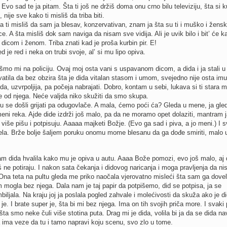
 Evo sad te ja pitam. Šta ti još ne držiš doma onu crno bilu televiziju, šta si k
 nije sve kako ti misliš da triba biti.
a ti misliš da sam ja blesav, konzervativan, znam ja šta su ti i muško i žensk
ce. A šta misliš dok sam naviga da nisam sve vidija. Ali je uvik bilo i bit’ će k
dicom i ženom. Triba znati kad je proša kurbin pir. E!
d je red i neka on trubi svoje, al’ si mu lipo opiva.
igošmo mi na policiju. Ovaj moj osta vani s uspavanom dicom, a dida i ja stali u
vatila da bez obzira šta je dida vitalan stasom i umom, svejedno nije osta im
ida, uzvrpoljija, pa počeja nabrajati. Dobro, kontam u sebi, lukava si ti stara m
lje od njega. Neće valjda niko skužiti da smo skupa.
 su se došli grijati pa odugovlače. A mala, ćemo poći ća? Gleda u mene, ja gl
meni reka. Ajde dide izdrži još malo, pa da ne moramo opet dolaziti, mantram j
a više pišu i potpisuju. Aaaaa majketi Božje. (Evo ga sad i piva, a jo meni.) I s
la. Brže bolje šaljem poruku onomu mome blesanu da ga dođe smiriti, malo ut
am dida hvalila kako mu je opiva u autu. Aaaa Bože pomozi, evo još malo, aj 
 ne potiraju. I nakon sata čekanja i didovog naricanja i moga pravljenja da n
Ona teta na pultu gleda me priko naočala vjerovatno misleći šta sam ga dovel
 mogla bez njega. Dala nam je taj papir da potpišemo, did se potpisa, ja se
biljala. Na kraju joj ja poslala pogled zahvale i molećivosti da skuža ako je di
e. I brate super je, šta bi mi bez njega. Ima on tih svojih priča more. I svaki 
šta smo neke čuli više stotina puta. Drag mi je dida, volila bi ja da se dida nav
 ima veze da tu i tamo napravi koju scenu, svo zlo u tome.