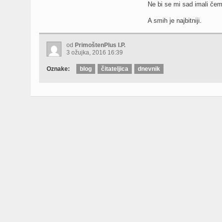
Ne bi se mi sad imali čem
A smih je najbitniji.
od
PrimoštenPlus I.P.
3 ožujka, 2016 16:39
Oznake:
blog
čitateljica
dnevnik