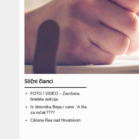
Slični članci
FOTO / VIDEO – Završena
bradata aukcija
Iz dnevnika Bepa i vane : A šta
za ručak????
Ciklona Rea nad Hrvatskom