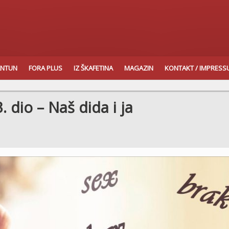
ANTUN
FORA PLUS
IZ ŠKAFETINA
MAGAZIN
KONTAKT / IMPRES
. dio – Naš dida i ja