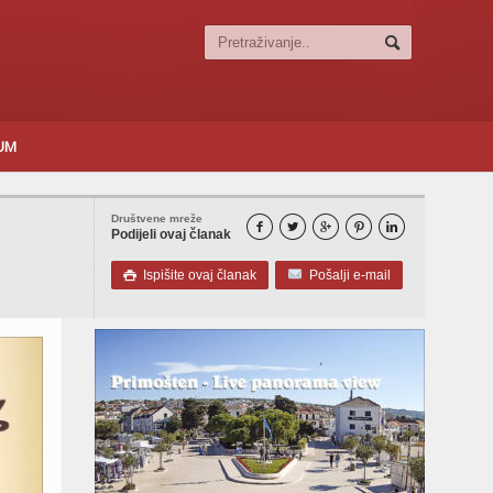
SUM
Društvene mreže





Podijeli ovaj članak
Ispišite ovaj članak
Pošalji e-mail
