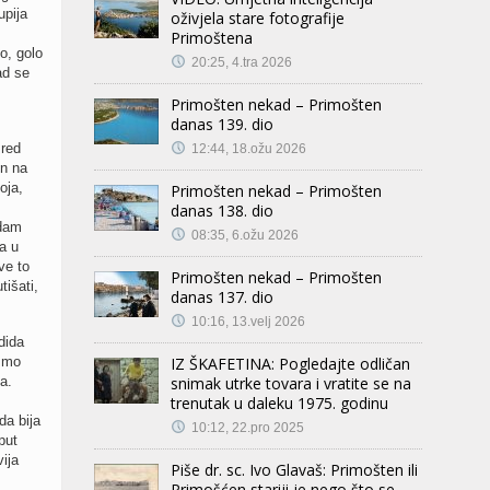
upija
oživjela stare fotografije
Primoštena
o, golo
20:25, 4.tra 2026
ad se
Primošten nekad – Primošten
danas 139. dio
 red
12:44, 18.ožu 2026
un na
oja,
Primošten nekad – Primošten
danas 138. dio
edam
08:35, 6.ožu 2026
a u
ve to
Primošten nekad – Primošten
išati,
danas 137. dio
10:16, 13.velj 2026
dida
ismo
IZ ŠKAFETINA: Pogledajte odličan
a.
snimak utrke tovara i vratite se na
trenutak u daleku 1975. godinu
da bija
10:12, 22.pro 2025
put
ija
Piše dr. sc. Ivo Glavaš: Primošten ili
Primošćen stariji je nego što se