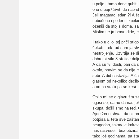
u polje i tamo dane gubiti.
onu u boji? Svit ide naprid,
Jeli magarac jedan ?! A št
i obučeno i peder i lizbeki
oženiš da stojiš doma, sa 
Mislim se ja bravo dide, re
I tako u ciloj toj priči st
čekati. Tek tad sam ja sh
nestrpljenje. Uzvrtija se d
dobro si sila 3 stolice da
A ča su ‘vi došli, pari da
okolo, pravim se da nije 
sebi. A did nastavlja. A ć
glasom od nekoliko decibe
a on na vrata pa se kesi.
Obilo mi se o glavu šta s
ugasi se, samo da nas još
skupa, došli smo na red. 
Ajde ženo shvati da nisam
potpisala, teta sve zaštam
neugodan, takav je kakav j
nas razveseli, bez obzira 
tako još godinama, pa šta