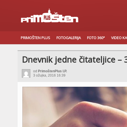
PRIMOŠTEN PLUS
FOTOGALERIJA
FOTO 360°
VIDEO K
Dnevnik jedne čitateljice – 3
od
PrimoštenPlus I.P.
3 ožujka, 2016 16:39