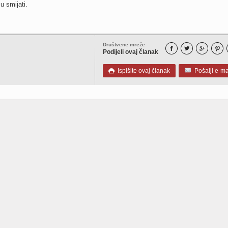
u smijati.
Društvene mreže




Podijeli ovaj članak
Ispišite ovaj članak
Pošalji e-ma
