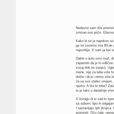
Nedavno sam išla prominit
smisao ove priče. Glavn
Kako bi se ja napokon oza
ga mi zovemo ima 80-ak go
najsvitlija. Il’ sam ja bar 
Dakle u autu smo muž, dic
zapamtiti da je to odličn
vozaj dok ne zaspu). Ugla
mene, nije za tebe više ho
došla i dica i nema više ba
Ja se sve slatko smijem,
njemu: A šta bi triba? Zatv
to je tako u današnje vrim
O kvragu di si sad to spo
sa sobom, lipo ih odgajam
I nastavljaju njih dvojica.
prominiti. Oču ćale, nemam