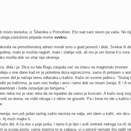
i misto boravka, iz Šibenika u Primošten. Eto sad sam skoro pa vaša. No nij
a uloga,zasluženo pripada mome
svekru.
konila na primoštenskoj adresi morali smo u grad povesti i dida. Svekar ili d
dina, malo je možda nagluh, malo i slabije vidi, ali mu je um bistar k’o zora
tako mislila dok se vitar nije okrenija.
a, dida i ja. Dica su fala Bogu zaspala već na izlazu na magistralu (moram
a ideja u one dane kad im je potrebna doza egzorcizma, samo ih potrpam u auto
vnom did je načeja temu odlazaka u kafiće. Kaže on svome jedincu: “Slušaj t
diti po kafićima, ja sam isto hodija i amo i tamo dok se nisam ženija. E ! A 
lambrati i šolde ostavljati po birtijama.”
 eto neka mu je otac reka da ne ispadne da samo ja kvocam. A kaže ovaj moj
oriti se doma, ne viditi nikoga i s nikim ne govoriti. Pa i žena mi ide u kafiće i
e.
menija, evo još jedan razlog zašto nevista ne valja, em idem u kafić, em dicu
. Aj muči majke ti.
 Kaže did. A ča nisi u poje poša, i tamo ti je lipo i uvik sretneš nekoga za rič d
 ja svoga posla, vama starima to je zabava, vi u penziji nemate šta raditi ne