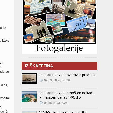
e to
id kako
 i
IZ ŠKAFETINA
i
onda su
IZ ŠKAFETINA: Pozdrav iz prošlosti
09:53, 18.srp 2026
 dica,
IZ ŠKAFETINA: Primošten nekad –
Primošten danas 140. dio
 vodim
08:55, 8.svi 2026
vi
go ići
VIDEO: Umjetna inteligencija