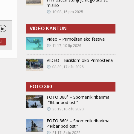
mislilo
10:08, 16.pro 2025
VIDEO KANTUN

Video – Primošten eko festival
il
11:17, 10.lip 2026
VIDEO – Biciklom oko Primoštena
08:39, 17.ožu 2026
FOTO 360
FOTO 360° – Spomenik ribarima
-“Ribar pod osti”
23:19, 18.ožu 2023
FOTO 360° – Spomenik ribarima
-“Ribar pod osti”
21:17, 3.stu 2022