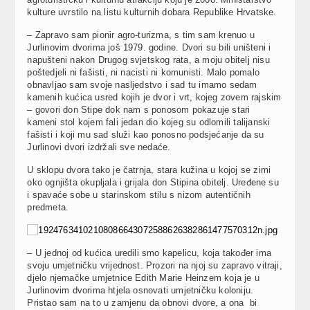
kulture uvrstilo na listu kulturnih dobara Republike Hrvatske.
– Zapravo sam pionir agro-turizma, s tim sam krenuo u
Jurlinovim dvorima još 1979. godine. Dvori su bili uništeni i
napušteni nakon Drugog svjetskog rata, a moju obitelj nisu
poštedjeli ni fašisti, ni nacisti ni komunisti. Malo pomalo
obnavljao sam svoje nasljedstvo i sad tu imamo sedam
kamenih kućica usred kojih je dvor i vrt, kojeg zovem rajskim
– govori don Stipe dok nam s ponosom pokazuje stari
kameni stol kojem fali jedan dio kojeg su odlomili talijanski
fašisti i koji mu sad služi kao ponosno podsjećanje da su
Jurlinovi dvori izdržali sve nedaće.
U sklopu dvora tako je čatrnja, stara kužina u kojoj se zimi
oko ognjišta okupljala i grijala don Stipina obitelj. Uređene su
i spavaće sobe u starinskom stilu s nizom autentičnih
predmeta.
– U jednoj od kućica uredili smo kapelicu, koja također ima
svoju umjetničku vrijednost. Prozori na njoj su zapravo vitraji,
djelo njemačke umjetnice Edith Marie Heinzem koja je u
Jurlinovim dvorima htjela osnovati umjetničku koloniju.
Pristao sam na to u zamjenu da obnovi dvore, a ona bi