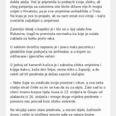
dobila atelje. Već je pripremila tu prebaciti svoju zbirku, ali
zbog peripetija sa zakonima one bivše države nije ih mogla
unijeti u Hrvatsku, pa je sve umjetnine uskladištila u Trstu.
Na kraju je sve to propalo, ali su nam ostali ovo vitraji – kaže
svećenik zaljubljen u umjetnost.
Zanimljiv detalj o kapelici je i što se u njoj udala Ana
Rukavina, tragično preminula novinarka iza koje je ostala
zaklada za borbu protiv raka.
U velikom dvorištu napravio je i pravu malu pozornicu i
gledalište koje podsjeća na amfiteatar, a u kojem su
održavane i pjesničke večeri.
U jednoj od kamenih kućica je i sakralna zbirka umjetnina i
knjiga kakvu, kaže don Stipe, nema nitko u županiji, a do
nekih od tih predmeta je došao sasvim slučajno.
– Neke župe su uređivale svoje prostore i crkve, a ove neke
starije stvari činile su im se kao da su za otpis. Zato sad tu u
zbirci imamo korpus tijela Isusa iz 12. stoljeća te Gospu od
alabastra iz 16. stoljeća i mnoge druge vrijedne predmete –
ponosno nas provodi kroz zbirku svećenik.
Ne skuplja samo stare predmete, u novom dijelu Jurlinovih
dvora i veliki je izložbeni prostor gdje se nalaze brojne