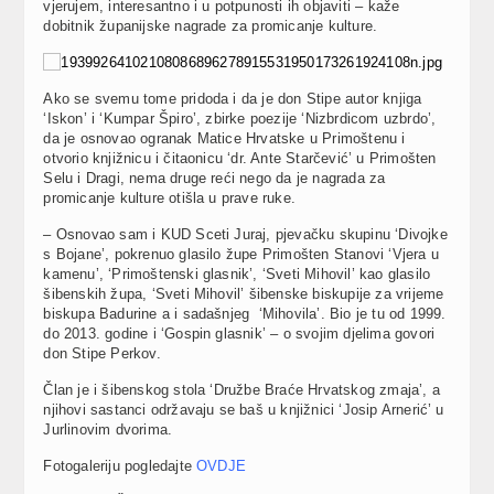
vjerujem, interesantno i u potpunosti ih objaviti – kaže
dobitnik županijske nagrade za promicanje kulture.
Ako se svemu tome pridoda i da je don Stipe autor knjiga
‘Iskon’ i ‘Kumpar Špiro’, zbirke poezije ‘Nizbrdicom uzbrdo’,
da je osnovao ogranak Matice Hrvatske u Primoštenu i
otvorio knjižnicu i čitaonicu ‘dr. Ante Starčević’ u Primošten
Selu i Dragi, nema druge reći nego da je nagrada za
promicanje kulture otišla u prave ruke.
– Osnovao sam i KUD Sceti Juraj, pjevačku skupinu ‘Divojke
s Bojane’, pokrenuo glasilo župe Primošten Stanovi ‘Vjera u
kamenu’, ‘Primoštenski glasnik’, ‘Sveti Mihovil’ kao glasilo
šibenskih župa, ‘Sveti Mihovil’ šibenske biskupije za vrijeme
biskupa Badurine a i sadašnjeg ‘Mihovila’. Bio je tu od 1999.
do 2013. godine i ‘Gospin glasnik’ – o svojim djelima govori
don Stipe Perkov.
Član je i šibenskog stola ‘Družbe Braće Hrvatskog zmaja’, a
njihovi sastanci održavaju se baš u knjižnici ‘Josip Arnerić’ u
Jurlinovim dvorima.
Fotogaleriju pogledajte
OVDJE