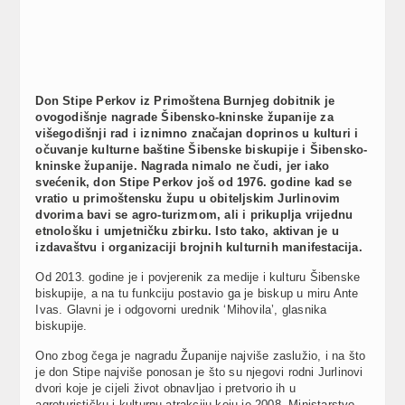
Don Stipe Perkov iz Primoštena Burnjeg dobitnik je
ovogodišnje nagrade Šibensko-kninske županije za
višegodišnji rad i iznimno značajan doprinos u kulturi i
očuvanje kulturne baštine Šibenske biskupije i Šibensko-
kninske županije. Nagrada nimalo ne čudi, jer iako
svećenik, don Stipe Perkov još od 1976. godine kad se
vratio u primoštensku župu u obiteljskim Jurlinovim
dvorima bavi se agro-turizmom, ali i prikuplja vrijednu
etnološku i umjetničku zbirku. Isto tako, aktivan je u
izdavaštvu i organizaciji brojnih kulturnih manifestacija.
Od 2013. godine je i povjerenik za medije i kulturu Šibenske
biskupije, a na tu funkciju postavio ga je biskup u miru Ante
Ivas. Glavni je i odgovorni urednik ‘Mihovila’, glasnika
biskupije.
Ono zbog čega je nagradu Županije najviše zaslužio, i na što
je don Stipe najviše ponosan je što su njegovi rodni Jurlinovi
dvori koje je cijeli život obnavljao i pretvorio ih u
agroturističku i kulturnu atrakciju koju je 2008. Ministarstvo