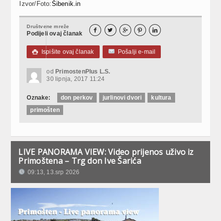
Izvor/Foto:
Šibenik.in
Društvene mreže





Podijeli ovaj članak
Ispišite ovaj članak
Pošalji e-mail

od
PrimostenPlus L.S.
30 lipnja, 2017 11:24
Oznake:
don perkov
jurlinovi dvori
kultura
primošten
LIVE PANORAMA VIEW: Video prijenos uživo iz
Primoštena – Trg don Ive Šarića
09:13, 13.srp 2026