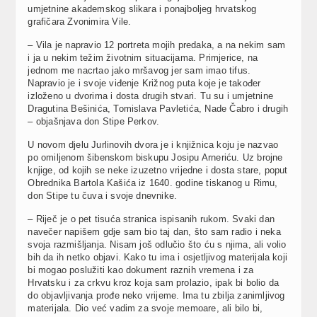
umjetnine akademskog slikara i ponajboljeg hrvatskog
grafičara Zvonimira Vile.
– Vila je napravio 12 portreta mojih predaka, a na nekim sam
i ja u nekim težim životnim situacijama. Primjerice, na
jednom me nacrtao jako mršavog jer sam imao tifus.
Napravio je i svoje viđenje Križnog puta koje je također
izloženo u dvorima i dosta drugih stvari. Tu su i umjetnine
Dragutina Bešinića, Tomislava Pavletića, Nade Čabro i drugih
– objašnjava don Stipe Perkov.
U novom djelu Jurlinovih dvora je i knjižnica koju je nazvao
po omiljenom šibenskom biskupu Josipu Arneriću. Uz brojne
knjige, od kojih se neke izuzetno vrijedne i dosta stare, poput
Obrednika Bartola Kašića iz 1640. godine tiskanog u Rimu,
don Stipe tu čuva i svoje dnevnike.
– Riječ je o pet tisuća stranica ispisanih rukom. Svaki dan
navečer napišem gdje sam bio taj dan, što sam radio i neka
svoja razmišljanja. Nisam još odlučio što ću s njima, ali volio
bih da ih netko objavi. Kako tu ima i osjetljivog materijala koji
bi mogao poslužiti kao dokument raznih vremena i za
Hrvatsku i za crkvu kroz koja sam prolazio, ipak bi bolio da
do objavljivanja prođe neko vrijeme. Ima tu zbilja zanimljivog
materijala. Dio već vadim za svoje memoare, ali bilo bi,