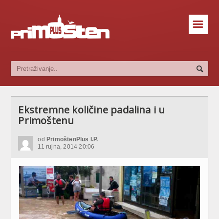
☰
Ekstremne količine padalina i u
Primoštenu
od
PrimoštenPlus I.P.
11 rujna, 2014 20:06