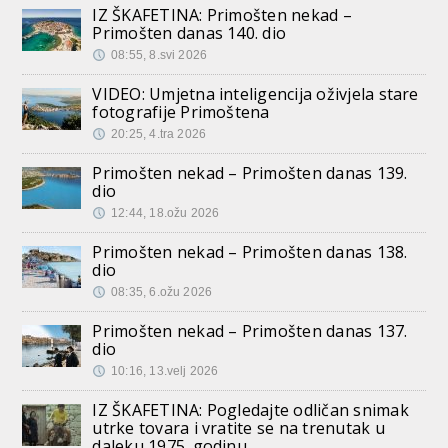
IZ ŠKAFETINA: Primošten nekad –
Primošten danas 140. dio
08:55, 8.svi 2026
VIDEO: Umjetna inteligencija oživjela stare
fotografije Primoštena
20:25, 4.tra 2026
Primošten nekad – Primošten danas 139.
dio
12:44, 18.ožu 2026
Primošten nekad – Primošten danas 138.
dio
08:35, 6.ožu 2026
Primošten nekad – Primošten danas 137.
dio
10:16, 13.velj 2026
IZ ŠKAFETINA: Pogledajte odličan snimak
utrke tovara i vratite se na trenutak u
daleku 1975. godinu