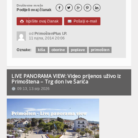
Društvene mreže





Podijeli ovaj članak
Ispišite ovaj članak
Pošalji e-mail

od
PrimoštenPlus I.P.
11 rujna, 2014 20:06
Oznake:
kiša
oborine
poplave
primošten
LIVE PANORAMA VIEW: Video prijenos uživo iz
Primoštena – Trg don Ive Šarića
09:13, 13.srp 2026