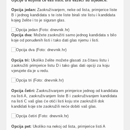
Opcije u kojima će vaš listić biti važeći su sljedeće:
Opcija jedan:
Zaokruživanjem, neke od lista, primjerice liste
B i jednog kandidata s te iste liste birali ste listu i kandidata
kojeg želite i to je siguran glas.
Opcija dva:
Možete zaokružiti samo jednog kandidata s bilo
koje od ponuđenih listi i tako dati glas njemu i listi.
Opcija tri:
Ukoliko želite možete glasati za čitavu listu i
zaokružiti primjerice listu D i tako glas dati opciji za koju
vjerujete da je u redu.
Opcija četiri:
Zaokruživanjem primjerice jednog od kandidata
na listi A, zaokruživanjem liste B i zaokruživanjem kandidata
na listi C vaš glas će otići listi koju ste zaokružili dok
kandidati koje ste zaokružili neće dobiti vaš glas.
Opcija pet:
Ukoliko na nekoj od lista, primjerice listi A