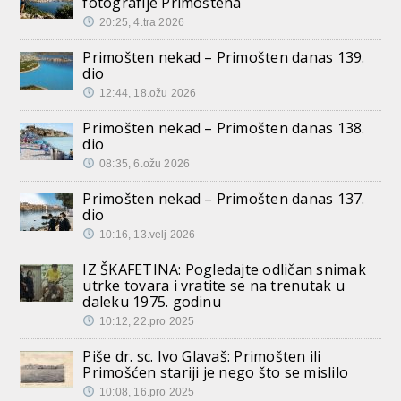
fotografije Primoštena
20:25, 4.tra 2026
Primošten nekad – Primošten danas 139.
dio
12:44, 18.ožu 2026
Primošten nekad – Primošten danas 138.
dio
08:35, 6.ožu 2026
Primošten nekad – Primošten danas 137.
dio
10:16, 13.velj 2026
IZ ŠKAFETINA: Pogledajte odličan snimak
utrke tovara i vratite se na trenutak u
daleku 1975. godinu
10:12, 22.pro 2025
Piše dr. sc. Ivo Glavaš: Primošten ili
Primošćen stariji je nego što se mislilo
10:08, 16.pro 2025