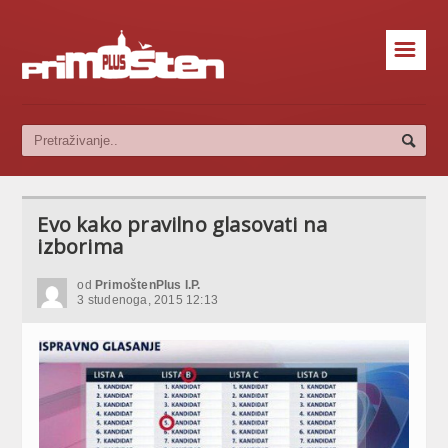
☰
Evo kako pravilno glasovati na
izborima
od
PrimoštenPlus I.P.
3 studenoga, 2015 12:13