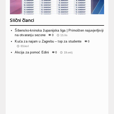
Slični članci
Šibensko-kninska županijska liga | Primošten najuvjerljiviji
na otvaranju sezone
0
13.lis
Kuća za najam u Zagrebu – top za studente
0
03.kol
Akcija za pomoć Edini
0
19.velj