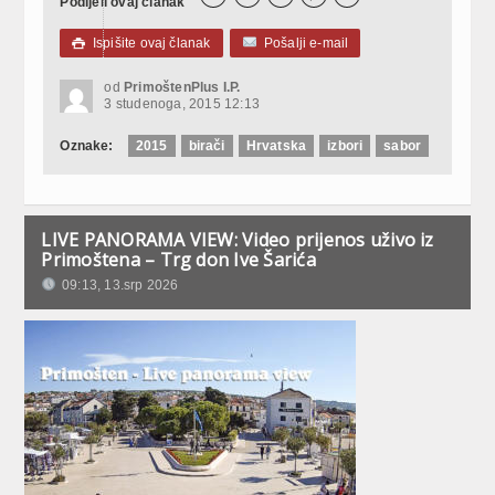
Podijeli ovaj članak
Ispišite ovaj članak
Pošalji e-mail

od
PrimoštenPlus I.P.
3 studenoga, 2015 12:13
Oznake:
2015
birači
Hrvatska
izbori
sabor
LIVE PANORAMA VIEW: Video prijenos uživo iz
Primoštena – Trg don Ive Šarića
09:13, 13.srp 2026