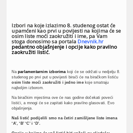
Izbori na koje izlazimo 8. studenog ostat će
upamćeni kao prvi u povijesti na kojima će se
osim liste moći zaokružiti i ime, pa Vam
stoga donosimo sa portala
Dnevnik.hr
pedantno objašnjenje i opcije kako pravilno
zaokružiti listić.
Na
parlamentarnim izborima
koji će se održati u nedjelju 8.
studenog po prvi put u povijesti birači će na biračkom listiću
osim liste moći zaokružiti i jedno ime
koje smatraju
najboljim izborom.
Na biračkim mjestima ove će nas godine dočekati poveći
listići, a mnogi će se zapitati kako pravilno glasovati. Evo
objašnjenja.
Naš listić podijelili smo na četiri zamišljene liste imena
‘A’, ‘B’ ‘C’ i ‘D’.