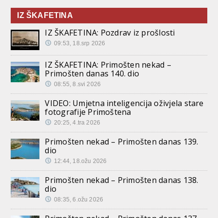
IZ ŠKAFETINA
IZ ŠKAFETINA: Pozdrav iz prošlosti
09:53, 18.srp 2026
IZ ŠKAFETINA: Primošten nekad –
Primošten danas 140. dio
08:55, 8.svi 2026
VIDEO: Umjetna inteligencija oživjela stare
fotografije Primoštena
20:25, 4.tra 2026
Primošten nekad – Primošten danas 139.
dio
12:44, 18.ožu 2026
Primošten nekad – Primošten danas 138.
dio
08:35, 6.ožu 2026