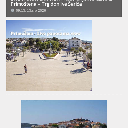
Primoštena – Trg don Ive Šarića
09:13, 13.srp 2026