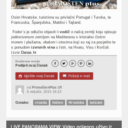
Osim Hrvatske, turistima su privlačni Portugal i Turska, te
Francuska, Španjolska, Maldivi i Tajland.
Fodor`s je odlučio objaviti
i vodič
o našoj zemlji koju opisuje
jedinstvenom zemljom na Mediteranu s kristalno čistim
morem i plažama, obalom i otocima koji su raj za posjetite te
s ponudom
izvrsnih vina
u Istri, na Hvaru, Visu i Korčuli.
Izvor:
Danas.hr
Društvene mreže





Podijeli ovaj članak
Ispišite ovaj članak
Pošalji e-mail

od
PrimoštenPlus I.P.
6 veljače, 2015 16:13
Oznake:
croatia
fodors
Hrvatska
turizam
LIVE PANORAMA VIEW: Video prijenos uživo iz