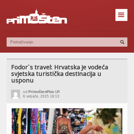
☰
Fodor`s travel: Hrvatska je vodeća
svjetska turistička destinacija u
usponu
od
PrimoštenPlus I.P.
6 veljače, 2015 16:13