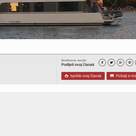
Društvene mreže




Podijeli ovaj članak
Ispišite ovaj članak
Pošalji e-ma
