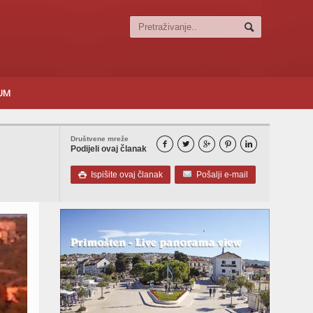
SUM
Društvene mreže





Podijeli ovaj članak
Ispišite ovaj članak
Pošalji e-mail
