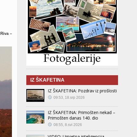
 Riva –
IZ ŠKAFETINA
IZ ŠKAFETINA: Pozdrav iz prošlosti
09:53, 18.srp 2026
IZ ŠKAFETINA: Primošten nekad –
Primošten danas 140. dio
08:55, 8.svi 2026
VIDEO: Umjetna inteligencija