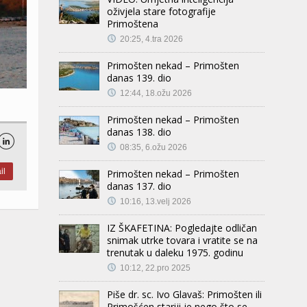
oživjela stare fotografije
Primoštena
20:25, 4.tra 2026
Primošten nekad – Primošten
danas 139. dio
12:44, 18.ožu 2026
Primošten nekad – Primošten
danas 138. dio

08:35, 6.ožu 2026
il
Primošten nekad – Primošten
danas 137. dio
10:16, 13.velj 2026
IZ ŠKAFETINA: Pogledajte odličan
snimak utrke tovara i vratite se na
trenutak u daleku 1975. godinu
10:12, 22.pro 2025
Piše dr. sc. Ivo Glavaš: Primošten ili
Primošćen stariji je nego što se