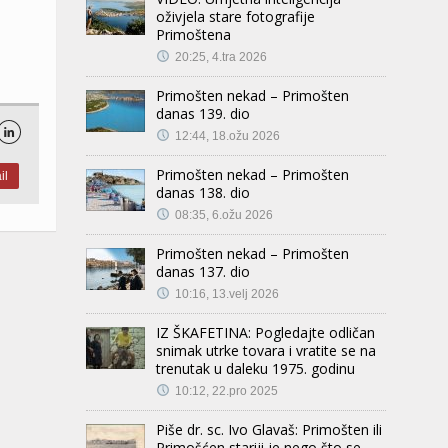
oživjela stare fotografije
Primoštena
20:25, 4.tra 2026
Primošten nekad – Primošten
danas 139. dio

12:44, 18.ožu 2026
Primošten nekad – Primošten
il
danas 138. dio
08:35, 6.ožu 2026
Primošten nekad – Primošten
danas 137. dio
10:16, 13.velj 2026
IZ ŠKAFETINA: Pogledajte odličan
snimak utrke tovara i vratite se na
trenutak u daleku 1975. godinu
10:12, 22.pro 2025
Piše dr. sc. Ivo Glavaš: Primošten ili
Primošćen stariji je nego što se