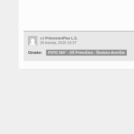
od
PrimostenPlus L.S.
26 travnja, 2020 16:37
Oznake:
FOTO 360° - OŠ Primošten - Školsko dvorište