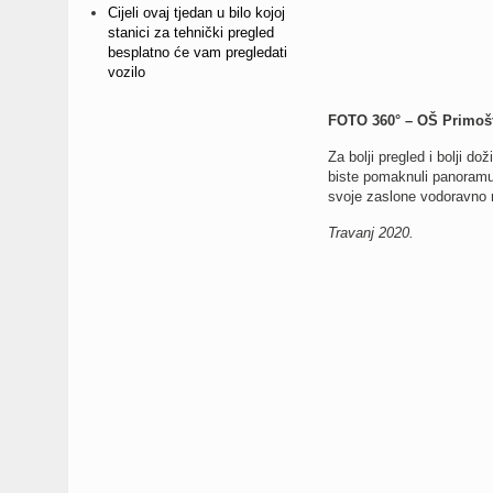
Cijeli ovaj tjedan u bilo kojoj
stanici za tehnički pregled
besplatno će vam pregledati
vozilo
FOTO 360° – OŠ Primošt
Za bolji pregled i bolji d
biste pomaknuli panoramu,
svoje zaslone vodoravno r
Travanj 2020.