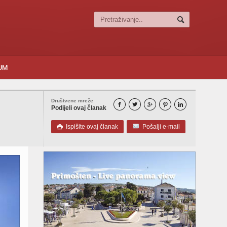
SUM
Društvene mreže





Podijeli ovaj članak
Ispišite ovaj članak
Pošalji e-mail
