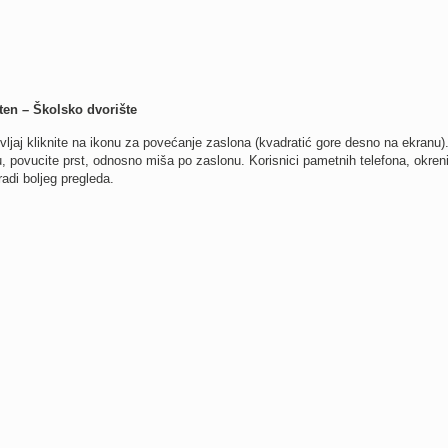
en – Školsko dvorište
oživljaj kliknite na ikonu za povećanje zaslona (kvadratić gore desno na ekranu)
 povucite prst, odnosno miša po zaslonu. Korisnici pametnih telefona, okreni
adi boljeg pregleda.