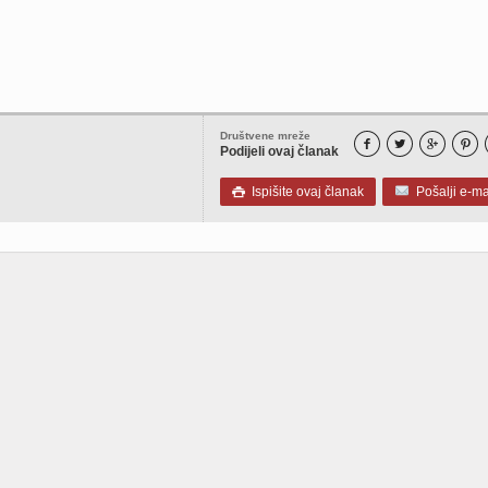
Društvene mreže




Podijeli ovaj članak
Ispišite ovaj članak
Pošalji e-ma
