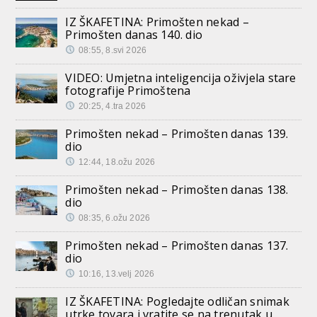
IZ ŠKAFETINA: Primošten nekad –
Primošten danas 140. dio
08:55, 8.svi 2026
VIDEO: Umjetna inteligencija oživjela stare
fotografije Primoštena
20:25, 4.tra 2026
Primošten nekad – Primošten danas 139.
dio
12:44, 18.ožu 2026
Primošten nekad – Primošten danas 138.
dio
08:35, 6.ožu 2026
Primošten nekad – Primošten danas 137.
dio
10:16, 13.velj 2026
IZ ŠKAFETINA: Pogledajte odličan snimak
utrke tovara i vratite se na trenutak u