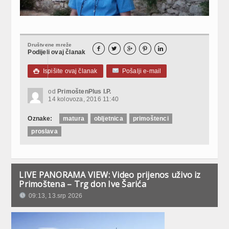
Društvene mreže





Podijeli ovaj članak
Ispišite ovaj članak
Pošalji e-mail

od
PrimoštenPlus I.P.
14 kolovoza, 2016 11:40
Oznake:
matura
obljetnica
primoštenci
proslava
LIVE PANORAMA VIEW: Video prijenos uživo iz
Primoštena – Trg don Ive Šarića
09:13, 13.srp 2026