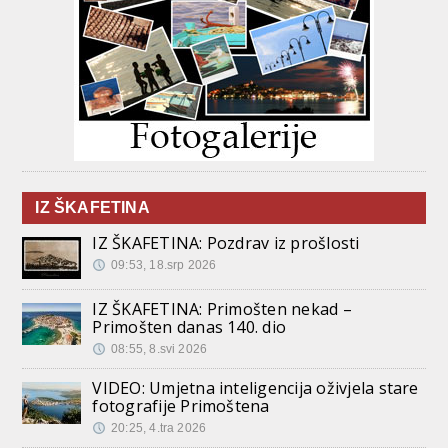
IZ ŠKAFETINA
IZ ŠKAFETINA: Pozdrav iz prošlosti
09:53, 18.srp 2026
IZ ŠKAFETINA: Primošten nekad –
Primošten danas 140. dio
08:55, 8.svi 2026
VIDEO: Umjetna inteligencija oživjela stare
fotografije Primoštena
20:25, 4.tra 2026