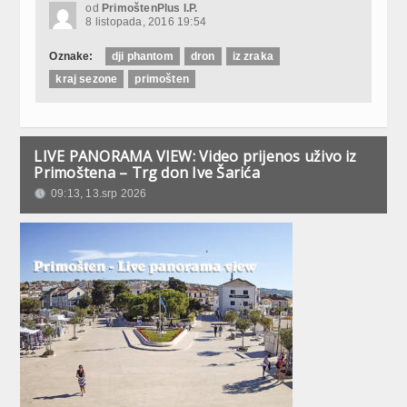
od
PrimoštenPlus I.P.
8 listopada, 2016 19:54
Oznake:
dji phantom
dron
iz zraka
kraj sezone
primošten
LIVE PANORAMA VIEW: Video prijenos uživo iz
Primoštena – Trg don Ive Šarića
09:13, 13.srp 2026