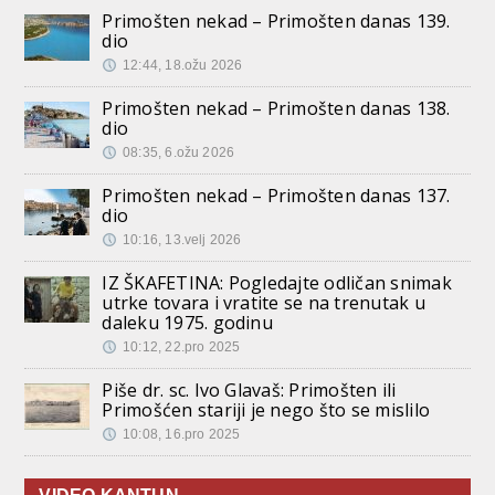
Primošten nekad – Primošten danas 139.
dio
12:44, 18.ožu 2026
Primošten nekad – Primošten danas 138.
dio
08:35, 6.ožu 2026
Primošten nekad – Primošten danas 137.
dio
10:16, 13.velj 2026
IZ ŠKAFETINA: Pogledajte odličan snimak
utrke tovara i vratite se na trenutak u
daleku 1975. godinu
10:12, 22.pro 2025
Piše dr. sc. Ivo Glavaš: Primošten ili
Primošćen stariji je nego što se mislilo
10:08, 16.pro 2025