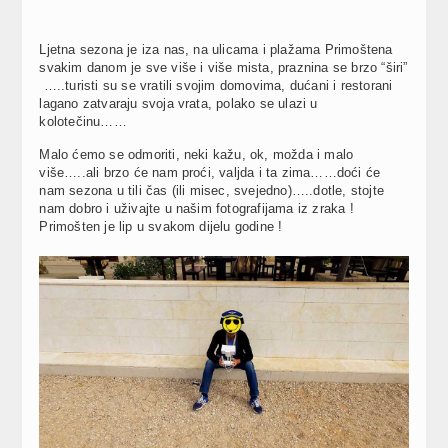
Ljetna sezona je iza nas, na ulicama i plažama Primoštena
svakim danom je sve više i više mista, praznina se brzo “širi”
…..turisti su se vratili svojim domovima, dućani i restorani
lagano zatvaraju svoja vrata, polako se ulazi u
kolotečinu……
Malo ćemo se odmoriti, neki kažu, ok, možda i malo
više…..ali brzo će nam proći, valjda i ta zima……doći će
nam sezona u tili čas (ili misec, svejedno)…..dotle, stojte
nam dobro i uživajte u našim fotografijama iz zraka !
Primošten je lip u svakom dijelu godine !