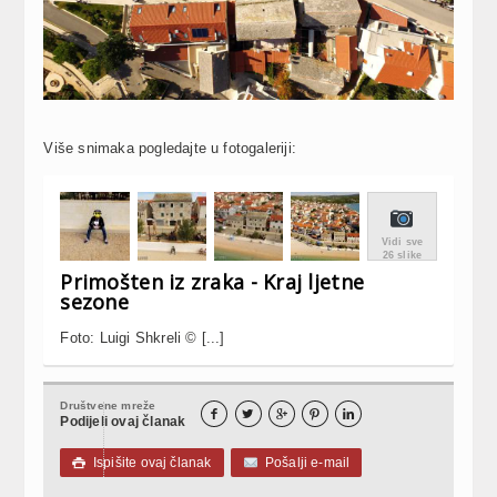
Više snimaka pogledajte u fotogaleriji:
Vidi sve
26 slike
Primošten iz zraka - Kraj ljetne
sezone
Foto: Luigi Shkreli © [...]
Društvene mreže





Podijeli ovaj članak
Ispišite ovaj članak
Pošalji e-mail
