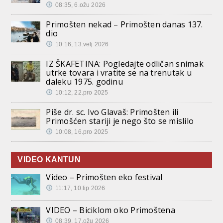
08:35, 6.ožu 2026
Primošten nekad – Primošten danas 137.
dio
10:16, 13.velj 2026
IZ ŠKAFETINA: Pogledajte odličan snimak
utrke tovara i vratite se na trenutak u
daleku 1975. godinu
10:12, 22.pro 2025
Piše dr. sc. Ivo Glavaš: Primošten ili
Primošćen stariji je nego što se mislilo
10:08, 16.pro 2025
VIDEO KANTUN
Video – Primošten eko festival
11:17, 10.lip 2026
VIDEO – Biciklom oko Primoštena
08:39, 17.ožu 2026