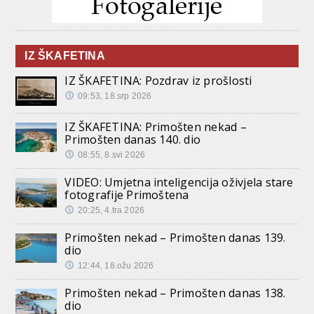
IZ ŠKAFETINA
IZ ŠKAFETINA: Pozdrav iz prošlosti
09:53, 18.srp 2026
IZ ŠKAFETINA: Primošten nekad –
Primošten danas 140. dio
08:55, 8.svi 2026
VIDEO: Umjetna inteligencija oživjela stare
fotografije Primoštena
20:25, 4.tra 2026
Primošten nekad – Primošten danas 139.
dio
12:44, 18.ožu 2026
Primošten nekad – Primošten danas 138.
dio