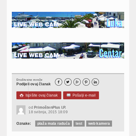
Društvene mreže





Podijeli ovaj članak
Ispišite ovaj članak
Pošalji e-mail

od
PrimoštenPlus I.P.
18 svibnja, 2015 18:09
Oznake:
plaža mala raduća
test
web kamera