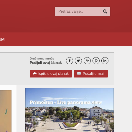
SUM
Društvene mreže





Podijeli ovaj članak
Ispišite ovaj članak
Pošalji e-mail
