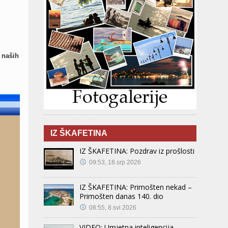
 naših
IZ ŠKAFETINA
IZ ŠKAFETINA: Pozdrav iz prošlosti
09:53, 18.srp 2026
IZ ŠKAFETINA: Primošten nekad –
Primošten danas 140. dio
08:55, 8.svi 2026
VIDEO: Umjetna inteligencija