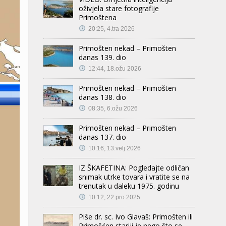
oživjela stare fotografije
Primoštena
20:25, 4.tra 2026
Primošten nekad – Primošten
danas 139. dio
12:44, 18.ožu 2026
Primošten nekad – Primošten
danas 138. dio
08:35, 6.ožu 2026
Primošten nekad – Primošten
danas 137. dio
10:16, 13.velj 2026
IZ ŠKAFETINA: Pogledajte odličan
snimak utrke tovara i vratite se na
trenutak u daleku 1975. godinu
10:12, 22.pro 2025
Piše dr. sc. Ivo Glavaš: Primošten ili
Primošćen stariji je nego što se