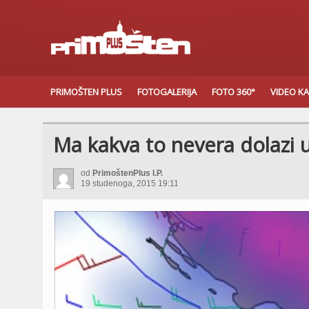
PRIMOŠTEN PLUS
FOTOGALERIJA
FOTO 360°
VIDEO K
Ma kakva to nevera dolazi 
od
PrimoštenPlus I.P.
19 studenoga, 2015 19:11