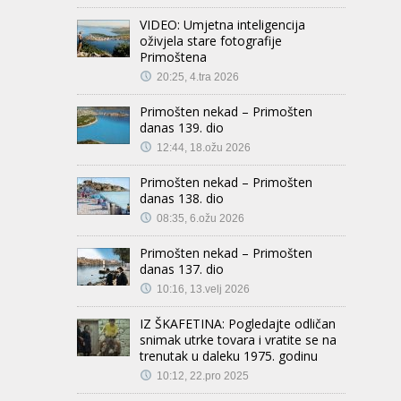
VIDEO: Umjetna inteligencija
oživjela stare fotografije
Primoštena
20:25, 4.tra 2026
Primošten nekad – Primošten
danas 139. dio
12:44, 18.ožu 2026
Primošten nekad – Primošten
danas 138. dio
08:35, 6.ožu 2026
Primošten nekad – Primošten
danas 137. dio
10:16, 13.velj 2026
IZ ŠKAFETINA: Pogledajte odličan
snimak utrke tovara i vratite se na
trenutak u daleku 1975. godinu
10:12, 22.pro 2025