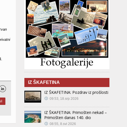
zvan
rivatni
4.
IZ ŠKAFETINA

IZ ŠKAFETINA: Pozdrav iz prošlosti
09:53, 18.srp 2026
il
IZ ŠKAFETINA: Primošten nekad –
Primošten danas 140. dio
08:55, 8.svi 2026