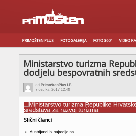
PRIMOŠTEN PLUS
FOTOGALERIJA
FOTO 360°
VIDEO K
Ministarstvo turizma Republ
dodjelu bespovratnih sredst
od
PrimoštenPlus I.P.
7 ožujka, 2017 12:40
Slični članci
Austrijanci bi najradije na