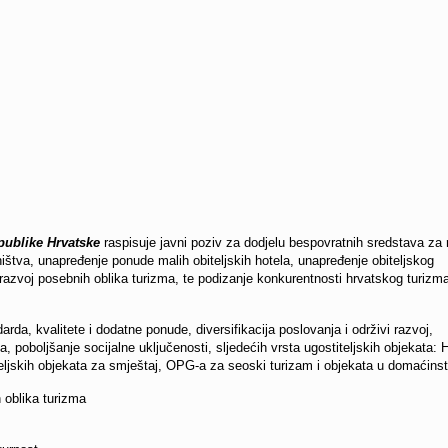
publike Hrvatske
raspisuje javni poziv za dodjelu bespovratnih sredstava za 
ištva, unapređenje ponude malih obiteljskih hotela, unapređenje obiteljskog
 razvoj posebnih oblika turizma, te podizanje konkurentnosti hrvatskog turizm
rda, kvalitete i dodatne ponude, diversifikacija poslovanja i održivi razvoj,
a, poboljšanje socijalne uključenosti, sljedećih vrsta ugostitel
jskih objekata: H
ljskih objekata za smještaj, OPG-a za seoski turizam i objekata u domaćins
 oblika turizma