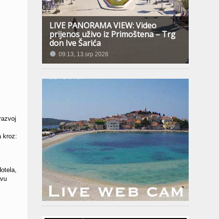
LIVE PANORAMA VIEW: Video
prijenos uživo iz Primoštena – Trg
don Ive Šarića
09:13, 13.srp 2026
razvoj
a kroz:
otela,
tvu