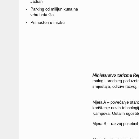
Jadran
Parking od milijun kuna na
vrhu brda Gaj
Primošten u mraku
Ministarstvo turizma Re
malog i srednjeg poduzetn
smještaja, održivi razvoj,
Mjera A – povećanje standa
korištenje novih tehnologij
Kampova, Ostalih ugostite
Mjera B – razvoj posebnih