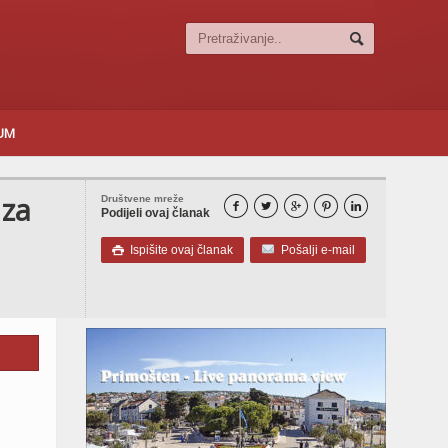
SUM
 za
Društvene mreže





Podijeli ovaj članak
Ispišite ovaj članak
Pošalji e-mail
