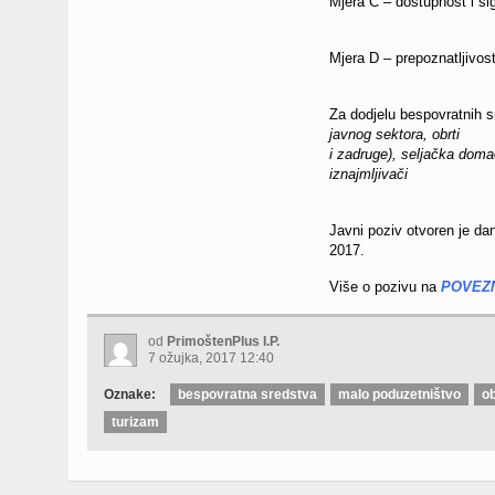
Mjera C – dostupnost i si
Mjera D – prepoznatljivos
Za dodjelu bespovratnih s
javnog sektora, obrti
i zadruge), seljačka domać
iznajmljivači
Javni poziv otvoren je da
2017.
Više o pozivu na
POVEZN
od
PrimoštenPlus I.P.
7 ožujka, 2017 12:40
Oznake:
bespovratna sredstva
malo poduzetništvo
ob
turizam