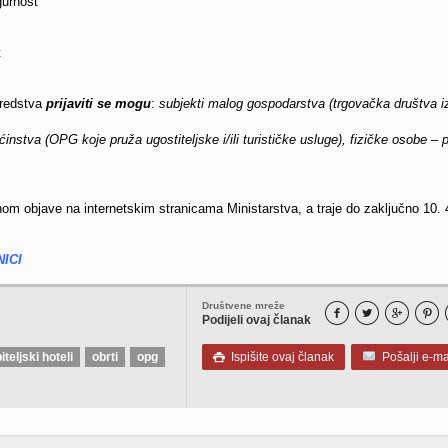
gurnost
t
redstva
prijaviti se mogu
:
subjekti malog gospodarstva (trgovačka društva i
instva (OPG koje pruža ugostiteljske i/ili turističke usluge), fizičke osobe – p
nom objave na internetskim stranicama Ministarstva, a traje do zaključno 10. 
ICI
Društvene mreže




Podijeli ovaj članak
iteljski hoteli
obrti
opg
Ispišite ovaj članak
Pošalji e-ma
