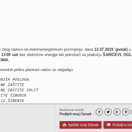
zbog radova na elektroenergetskom postrojenju, dana
12.07.2019. (petak)
u
 13:00 sati
bez električne energije biti potrošači na području
ŠARIĆEVI, OGL
EMIK.
enskih prilika planirani radovi se odgađaju.
RNJIH POSLOVA
LNE ZAŠTITE
LNE ZAŠTITE SPLIT
TITE ŠIBENIK
112 ŠIBENIK
Društvene mreže




Podijeli ovaj članak
Ispišite ovaj članak
Pošalji e-ma
