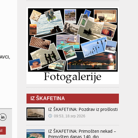
AVCI,
IZ ŠKAFETINA
IZ ŠKAFETINA: Pozdrav iz prošlosti
09:53, 18.srp 2026

IZ ŠKAFETINA: Primošten nekad –
il
Primošten danas 140. dio