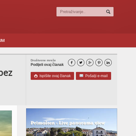
SUM
Društvene mreže





Podijeli ovaj članak
bez
Ispišite ovaj članak
Pošalji e-mail
