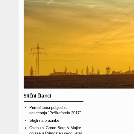
Slični članci
Primoštenci pobjednici
natjecanja “Peškafondo 2017”
Stigli na praznike
Osebujni Goran Bare & Majke
dolaze u Primošten ovog ljeta!