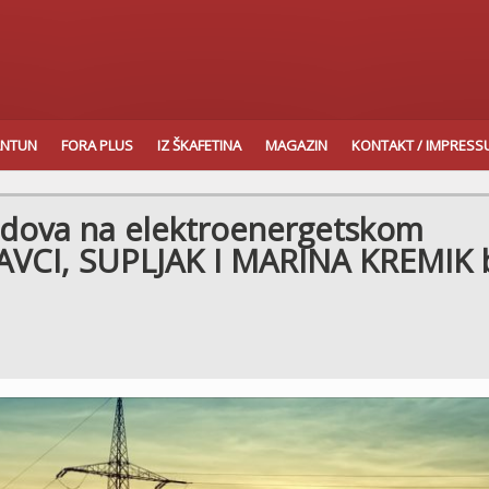
ANTUN
FORA PLUS
IZ ŠKAFETINA
MAGAZIN
KONTAKT / IMPRES
adova na elektroenergetskom
LAVCI, SUPLJAK I MARINA KREMIK 