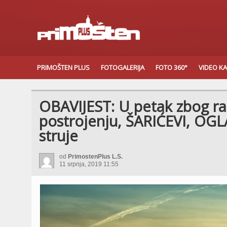
PRIMOŠTEN PLUS
FOTOGALERIJA
FOTO 360°
VIDEO K
OBAVIJEST: U petak zbog r
postrojenju, ŠARIĆEVI, OG
struje
od
PrimostenPlus L.S.
11 srpnja, 2019 11:55