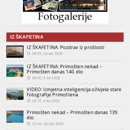
IZ ŠKAFETINA
IZ ŠKAFETINA: Pozdrav iz prošlosti
09:53, 18.srp 2026
IZ ŠKAFETINA: Primošten nekad –
Primošten danas 140. dio
08:55, 8.svi 2026
VIDEO: Umjetna inteligencija oživjela stare
fotografije Primoštena
20:25, 4.tra 2026
Primošten nekad – Primošten danas 139.
dio
12:44, 18.ožu 2026