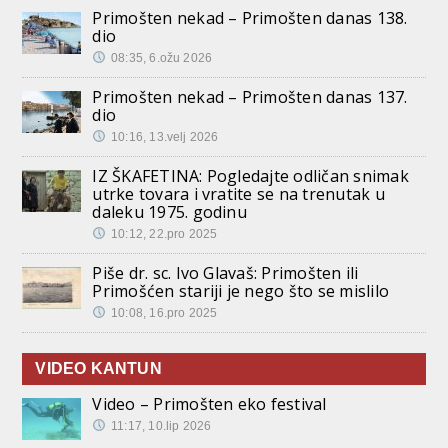
Primošten nekad – Primošten danas 138.
dio
08:35, 6.ožu 2026
Primošten nekad – Primošten danas 137.
dio
10:16, 13.velj 2026
IZ ŠKAFETINA: Pogledajte odličan snimak
utrke tovara i vratite se na trenutak u
daleku 1975. godinu
10:12, 22.pro 2025
Piše dr. sc. Ivo Glavaš: Primošten ili
Primošćen stariji je nego što se mislilo
10:08, 16.pro 2025
VIDEO KANTUN
Video – Primošten eko festival
11:17, 10.lip 2026