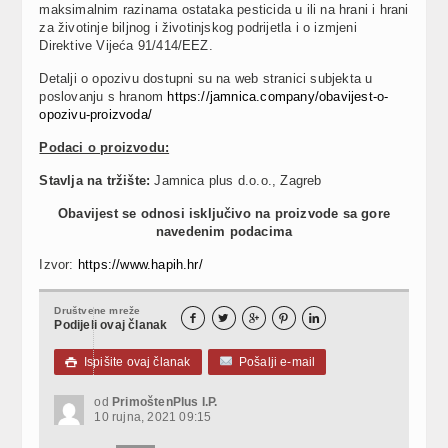
maksimalnim razinama ostataka pesticida u ili na hrani i hrani
za životinje biljnog i životinjskog podrijetla i o izmjeni
Direktive Vijeća 91/414/EEZ.
Detalji o opozivu dostupni su na web stranici subjekta u
poslovanju s hranom
https://jamnica.company/obavijest-o-
opozivu-proizvoda/
Podaci o proizvodu:
Stavlja na tržište:
Jamnica plus d.o.o., Zagreb
Obavijest se odnosi isključivo na proizvode sa gore
navedenim podacima
Izvor:
https://www.hapih.hr/
Društvene mreže





Podijeli ovaj članak
Ispišite ovaj članak
Pošalji e-mail

od
PrimoštenPlus I.P.
10 rujna, 2021 09:15