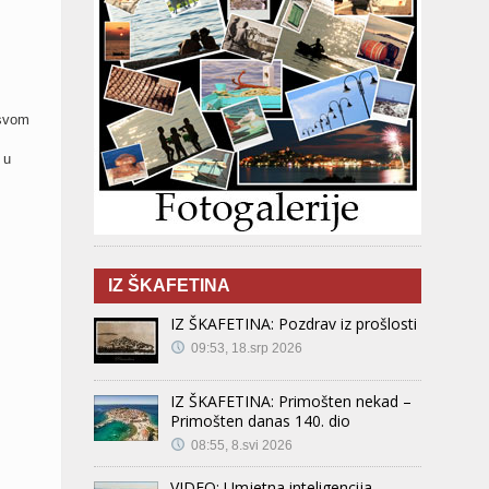
 svom
 u
IZ ŠKAFETINA
IZ ŠKAFETINA: Pozdrav iz prošlosti
09:53, 18.srp 2026
IZ ŠKAFETINA: Primošten nekad –
Primošten danas 140. dio
08:55, 8.svi 2026
VIDEO: Umjetna inteligencija