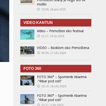
mislilo
10:08, 16.pro 2025
VIDEO KANTUN
Video – Primošten eko festival
11:17, 10.lip 2026
VIDEO – Biciklom oko Primoštena
08:39, 17.ožu 2026
FOTO 360
FOTO 360° – Spomenik ribarima
-“Ribar pod osti”
23:19, 18.ožu 2023
FOTO 360° – Spomenik ribarima
-“Ribar pod osti”
21:17, 3.stu 2022