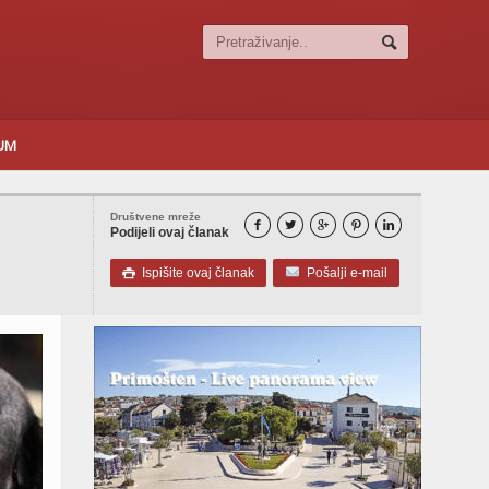
SUM
Društvene mreže





Podijeli ovaj članak
Ispišite ovaj članak
Pošalji e-mail
