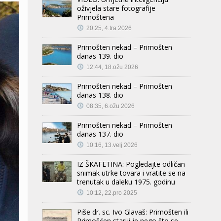
oživjela stare fotografije
Primoštena
20:25, 4.tra 2026
Primošten nekad – Primošten
danas 139. dio
12:44, 18.ožu 2026
Primošten nekad – Primošten
danas 138. dio
08:35, 6.ožu 2026
Primošten nekad – Primošten
danas 137. dio
10:16, 13.velj 2026
IZ ŠKAFETINA: Pogledajte odličan
snimak utrke tovara i vratite se na
trenutak u daleku 1975. godinu
10:12, 22.pro 2025
Piše dr. sc. Ivo Glavaš: Primošten ili
Primošćen stariji je nego što se