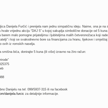
jica Danijela Furčić i prenijela nam jednu simpatičnu ideju. Naime, ona je na
 hvale vrijednu akciju “DAJ 5” u kojoj sakuplja simbolične donacije od 5 kuna
a barem malo pomogne prijateljima i ljubiteljima malih četveronožaca koji rade
jatelji” i koji se svakodnevno bore sa financijama za hranu, lijekove i smještaj
 ovih iz romskih naselja.
 smišna bića, donirajte 5 kuna (ili više) izravno na žiro račun:
rirode”
025375
reb
888
obno Danijelu na tel: 099/5937-315 ili na facebook
m/danijela.furcic
za detaljnije informacije.