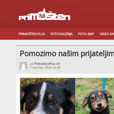
PRIMOŠTEN PLUS
FOTOGALERIJA
FOTO 360°
VIDEO K
Pomozimo našim prijatelji
od
PrimoštenPlus I.P.
7 siječnja, 2016 16:39