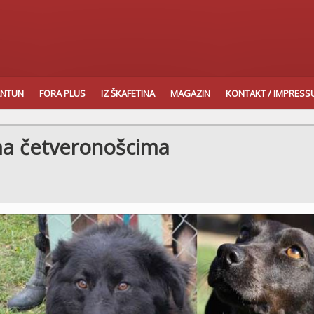
ANTUN
FORA PLUS
IZ ŠKAFETINA
MAGAZIN
KONTAKT / IMPRES
ma četveronošcima