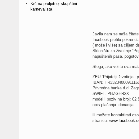
Krč na proljetnoj skupštini
karnevalista
Javila nam se naša čitatel
facebook profilu pokrenula
( može i više) sa ciljem d
Skloništu za životinje “Pri
napuštenih pasa, pogotovo
Stoga, ako volite ova mala
ZEU “Prijatelji životinja i p
IBAN: HR3323400091116
Privredna banka d.d. Zag
SWIFT: PBZGHR2X
model i poziv na broj: 02 
opis plaćanja: donacija
ili možete kontaktirati os
stranicu: w
ww.facebook.co