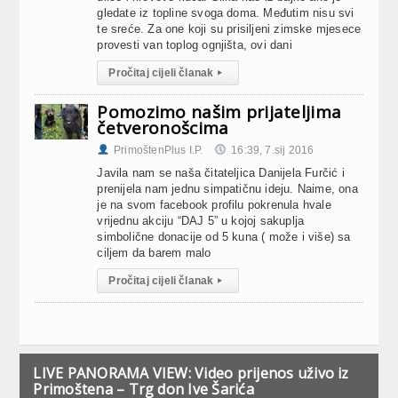
gledate iz topline svoga doma. Međutim nisu svi
te sreće. Za one koji su prisiljeni zimske mjesece
provesti van toplog ognjišta, ovi dani
Pročitaj cijeli članak
▸
Pomozimo našim prijateljima
četveronošcima
PrimoštenPlus I.P.
16:39, 7.sij 2016
Javila nam se naša čitateljica Danijela Furčić i
prenijela nam jednu simpatičnu ideju. Naime, ona
je na svom facebook profilu pokrenula hvale
vrijednu akciju “DAJ 5” u kojoj sakuplja
simbolične donacije od 5 kuna ( može i više) sa
ciljem da barem malo
Pročitaj cijeli članak
▸
LIVE PANORAMA VIEW: Video prijenos uživo iz
Primoštena – Trg don Ive Šarića