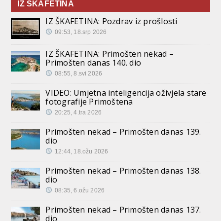
IZ ŠKAFETINA
IZ ŠKAFETINA: Pozdrav iz prošlosti
09:53, 18.srp 2026
IZ ŠKAFETINA: Primošten nekad –
Primošten danas 140. dio
08:55, 8.svi 2026
VIDEO: Umjetna inteligencija oživjela stare
fotografije Primoštena
20:25, 4.tra 2026
Primošten nekad – Primošten danas 139.
dio
12:44, 18.ožu 2026
Primošten nekad – Primošten danas 138.
dio
08:35, 6.ožu 2026
Primošten nekad – Primošten danas 137.
dio