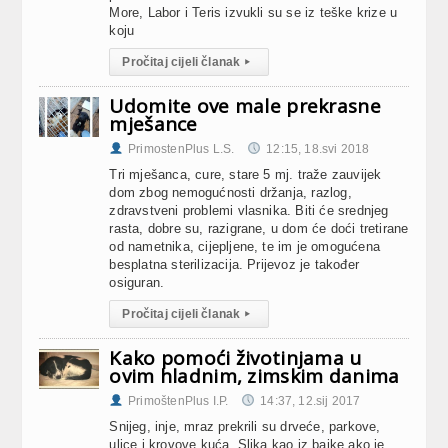
More, Labor i Teris izvukli su se iz teške krize u
koju
Pročitaj cijeli članak
▸
Udomite ove male prekrasne
mješance
PrimostenPlus L.S.
12:15, 18.svi 2018
Tri mješanca, cure, stare 5 mj. traže zauvijek
dom zbog nemogućnosti držanja, razlog,
zdravstveni problemi vlasnika. Biti će srednjeg
rasta, dobre su, razigrane, u dom će doći tretirane
od nametnika, cijepljene, te im je omogućena
besplatna sterilizacija. Prijevoz je također
osiguran.
Pročitaj cijeli članak
▸
Kako pomoći životinjama u
ovim hladnim, zimskim danima
PrimoštenPlus I.P.
14:37, 12.sij 2017
Snijeg, inje, mraz prekrili su drveće, parkove,
ulice i krovove kuća. Slika kao iz bajke ako je