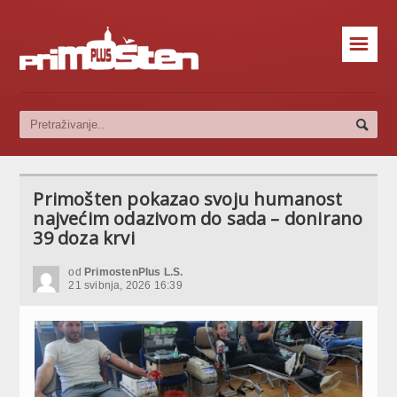
☰
Primošten pokazao svoju humanost
najvećim odazivom do sada – donirano
39 doza krvi
od
PrimostenPlus L.S.
21 svibnja, 2026 16:39