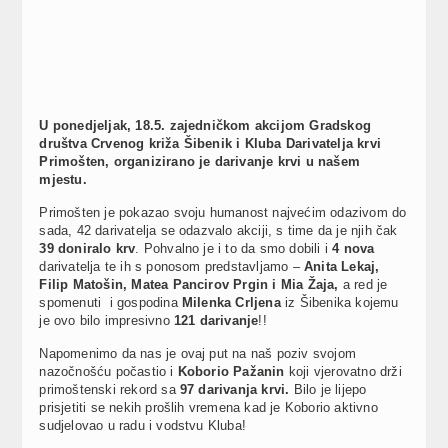
U ponedjeljak, 18.5. zajedničkom akcijom Gradskog
društva Crvenog križa Šibenik i Kluba Darivatelja krvi
Primošten, organizirano je darivanje krvi u našem
mjestu.
Primošten je pokazao svoju humanost najvećim odazivom do
sada, 42 darivatelja se odazvalo akciji, s time da je njih čak
39 doniralo krv
. Pohvalno je i to da smo dobili i
4 nova
darivatelja te ih s ponosom predstavljamo –
Anita Lekaj,
Filip Matošin‚ Matea Pancirov Prgin i Mia Žaja,
a red je
spomenuti i gospodina
Milenka Crljena
iz Šibenika kojemu
je ovo bilo impresivno
121 darivanje
!!
Napomenimo da nas je ovaj put na naš poziv svojom
nazočnošću počastio i
Koborio Pažanin
koji vjerovatno drži
primoštenski rekord sa
97 darivanja krvi.
Bilo je lijepo
prisjetiti se nekih prošlih vremena kad je Koborio aktivno
sudjelovao u radu i vodstvu Kluba!