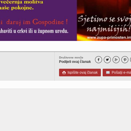
Društvene mreže




Podijeli ovaj članak
Ispišite ovaj članak
Pošalji e-ma
