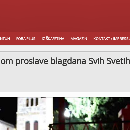
ANTUN
FORA PLUS
IZ ŠKAFETINA
MAGAZIN
KONTAKT / IMPRES
m proslave blagdana Svih Svetih