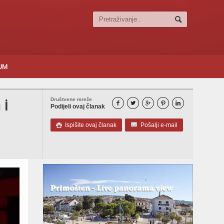
SUM
 i
Društvene mreže





Podijeli ovaj članak
Ispišite ovaj članak
Pošalji e-mail
