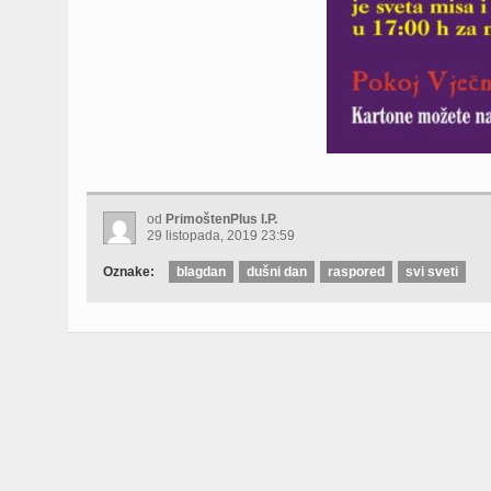
od
PrimoštenPlus I.P.
29 listopada, 2019 23:59
Oznake:
blagdan
dušni dan
raspored
svi sveti