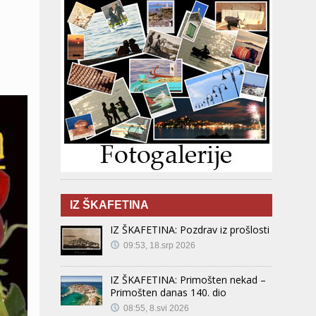
IZ ŠKAFETINA
IZ ŠKAFETINA: Pozdrav iz prošlosti
09:53, 18.srp 2026
IZ ŠKAFETINA: Primošten nekad –
Primošten danas 140. dio
08:55, 8.svi 2026