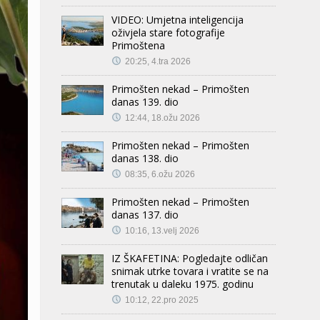
VIDEO: Umjetna inteligencija
oživjela stare fotografije
Primoštena
20:25, 4.tra 2026
Primošten nekad – Primošten
danas 139. dio
12:44, 18.ožu 2026
Primošten nekad – Primošten
danas 138. dio
08:35, 6.ožu 2026
Primošten nekad – Primošten
danas 137. dio
10:16, 13.velj 2026
IZ ŠKAFETINA: Pogledajte odličan
snimak utrke tovara i vratite se na
trenutak u daleku 1975. godinu
10:12, 22.pro 2025