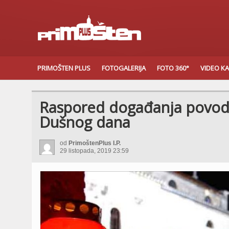
PRIMOŠTEN PLUS
FOTOGALERIJA
FOTO 360°
VIDEO K
Raspored događanja povodo
Dušnog dana
od
PrimoštenPlus I.P.
29 listopada, 2019 23:59