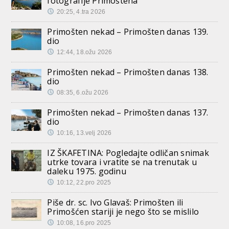
fotografije Primoštena
20:25, 4.tra 2026
Primošten nekad – Primošten danas 139.
dio
12:44, 18.ožu 2026
Primošten nekad – Primošten danas 138.
dio
08:35, 6.ožu 2026
Primošten nekad – Primošten danas 137.
dio
10:16, 13.velj 2026
IZ ŠKAFETINA: Pogledajte odličan snimak
utrke tovara i vratite se na trenutak u
daleku 1975. godinu
10:12, 22.pro 2025
Piše dr. sc. Ivo Glavaš: Primošten ili
Primošćen stariji je nego što se mislilo
10:08, 16.pro 2025