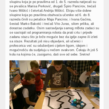
skupinu koja je po pravilima od 1. do 5. razreda natjecali su
se prvašica Marisa Perković, drugaš Špiro Pancirov, trećaš
Ivano Miškić i četvrtaš Andrija Miškić. Ekipu više dobne
skupine koja po pravilima obuhvaća učenike od 6. do 8.
razreda činili su petašice Maja Pancirov, i Ivana Gaćina,
šestaš Marko Bakotić i trećaš Vito Juras, silom prilika, ali
dorastao zadatku. Osim sastavljanja samog mBota zadaci su
se sastojali od programiranja robota da prati crtu i prijeđe
zadanu stazu što je brže moguće bez da igdje zapne ili izleti
sa staze. Rezultati još nisu objavljeni, ali učenici i
profesorica već su oduševljeni cijelom ligom, idejom i
mogućnošću da sudjeluju u nečem ovakvom. Čekaju ih još 5
kola na kojima će, zasigurno, dati sve od sebe. Sretno!