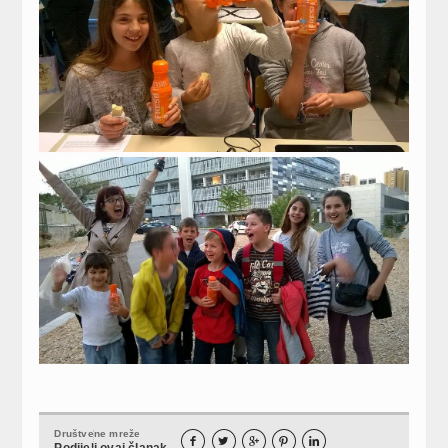
Društvene mreže





Podijeli ovaj članak