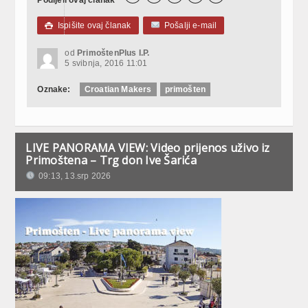
Ispišite ovaj članak
Pošalji e-mail

od
PrimoštenPlus I.P.
5 svibnja, 2016 11:01
Oznake:
Croatian Makers
primošten
LIVE PANORAMA VIEW: Video prijenos uživo iz
Primoštena – Trg don Ive Šarića
09:13, 13.srp 2026