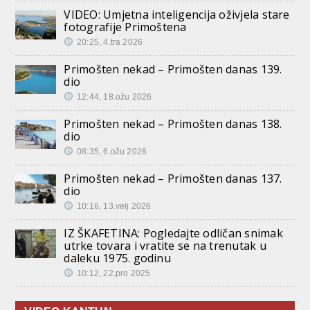
VIDEO: Umjetna inteligencija oživjela stare
fotografije Primoštena
20:25, 4.tra 2026
Primošten nekad – Primošten danas 139.
dio
12:44, 18.ožu 2026
Primošten nekad – Primošten danas 138.
dio
08:35, 6.ožu 2026
Primošten nekad – Primošten danas 137.
dio
10:16, 13.velj 2026
IZ ŠKAFETINA: Pogledajte odličan snimak
utrke tovara i vratite se na trenutak u
daleku 1975. godinu
10:12, 22.pro 2025