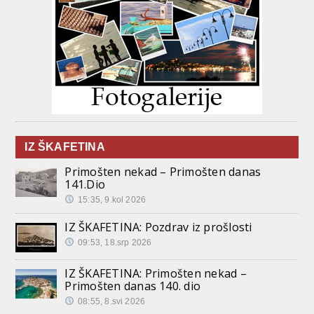
IZ ŠKAFETINA
Primošten nekad – Primošten danas
141.Dio
15:35, 9.kol 2026
IZ ŠKAFETINA: Pozdrav iz prošlosti
09:53, 18.srp 2026
IZ ŠKAFETINA: Primošten nekad –
Primošten danas 140. dio
08:55, 8.svi 2026