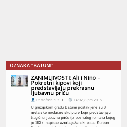
OZNAKA "BATUMI"
ZANIMLJIVOSTI: Ali i Nino –
Pokretni kipovi koji
predstavljaju prekrasnu
ljubavnu priču
PrimoštenPlus I.P.
14:02, 8.pro 2015
U gruzijskom gradu Batumi postavljene su 8
metarske neobične skulpture koje predstavljaju
tragičnu ljubavnu priču (iz poznatog romana kojeg
je 1937. napisao azerbajdžanski pisac Kurban