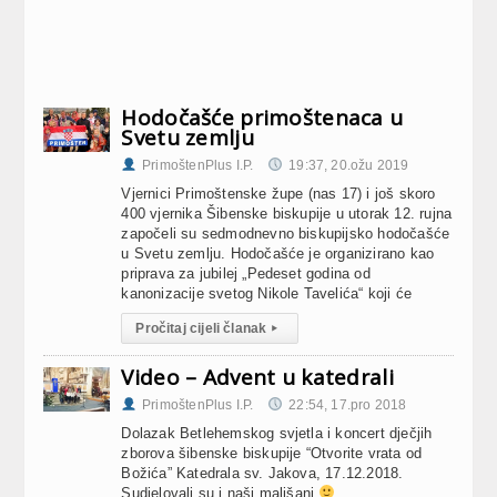
Hodočašće primoštenaca u
Svetu zemlju
PrimoštenPlus I.P.
19:37, 20.ožu 2019
Vjernici Primoštenske župe (nas 17) i još skoro
400 vjernika Šibenske biskupije u utorak 12. rujna
započeli su sedmodnevno biskupijsko hodočašće
u Svetu zemlju. Hodočašće je organizirano kao
priprava za jubilej „Pedeset godina od
kanonizacije svetog Nikole Tavelića“ koji će
Pročitaj cijeli članak
▸
Video – Advent u katedrali
PrimoštenPlus I.P.
22:54, 17.pro 2018
Dolazak Betlehemskog svjetla i koncert dječjih
zborova šibenske biskupije “Otvorite vrata od
Božića” Katedrala sv. Jakova, 17.12.2018.
Sudjelovali su i naši mališani