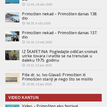
12:44, 18.ožu 2026
Primošten nekad – Primošten danas 138.
dio
08:35, 6.ožu 2026
Primošten nekad – Primošten danas 137.
dio
10:16, 13.velj 2026
IZ ŠKAFETINA: Pogledajte odličan snimak
utrke tovara i vratite se na trenutak u
daleku 1975. godinu
10:12, 22.pro 2025
Piše dr. sc. Ivo Glavaš: Primošten ili
Primošćen stariji je nego što se mislilo
10:08, 16.pro 2025
VIDEO KANTUN
Video – Primošten eko festival