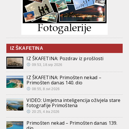
IZ ŠKAFETINA
IZ ŠKAFETINA: Pozdrav iz prošlosti
09:53, 18.srp 2026
IZ ŠKAFETINA: Primošten nekad –
Primošten danas 140. dio
08:55, 8.svi 2026
VIDEO: Umjetna inteligencija oživjela stare
fotografije Primoštena
20:25, 4.tra 2026
Primošten nekad – Primošten danas 139.
dio